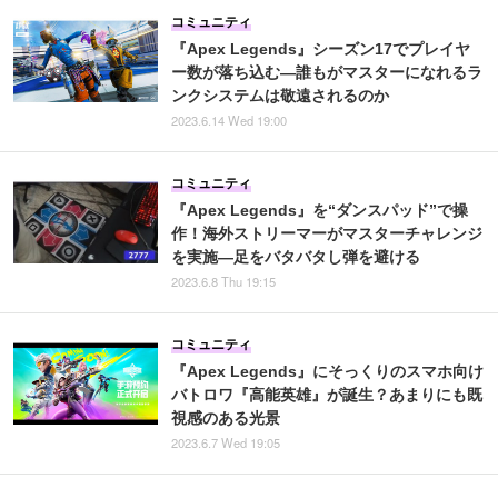
コミュニティ
『Apex Legends』シーズン17でプレイヤ
ー数が落ち込む―誰もがマスターになれるラ
ンクシステムは敬遠されるのか
2023.6.14 Wed 19:00
コミュニティ
『Apex Legends』を“ダンスパッド”で操
作！海外ストリーマーがマスターチャレンジ
を実施―足をバタバタし弾を避ける
2023.6.8 Thu 19:15
コミュニティ
『Apex Legends』にそっくりのスマホ向け
バトロワ『高能英雄』が誕生？あまりにも既
視感のある光景
2023.6.7 Wed 19:05