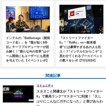
インテルの「Battlemage（開発
『ストリートファイター
コード名）」を『龍が如く8外
6』“「RaMu」vs一般来場
伝』チーフプロデューサーが読
者”には豪華すぎるあの人も乱
み解く！“新たなAIの世界”はゲ
入！？“インテルだからこそ”と
ーム開発にもユーザーにも恩恵
思わせてくれるブースイベント
を与えていた【イベントレポ】
の数々をレポ【TGS2024】
関連記事
コミュニティ
スタヌこと関優太が『ストリートファイター
6』で最高ランク“マスター”に到達！「久し
ぶりにこんなにガチになった」と喜びあらわ