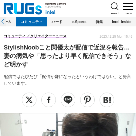
search
menu
ホーム
コミュニティ
ハード
e-Sports
特集
Intel Inside
2023.12.25 Mon 15:45
コミュニティ
クリエイターニュース
StylishNoobこと関優太が配信で近況を報告…
妻の病気や「思ったより早く配信できそう」な
ど明かす
配信ではたびたび「配信が嫌になったというわけではない」と発言
しています。