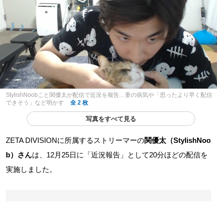
StylishNoobこと関優太が配信で近況を報告…妻の病気や「思ったより早く配信
できそう」など明かす
全 2 枚
写真をすべて見る
ZETA DIVISIONに所属するストリーマーの
関優太（StylishNoo
b）さん
は、12月25日に「近況報告」として20分ほどの配信を
実施しました。