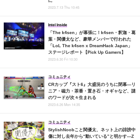
に
2023.7.13 Thu 10:45
Intel Inside
「The k4sen」が幕張に！k4sen・釈迦・葛
葉・関優太など、豪華メンバーで行われた
「LoL The k4sen x DreamHack Japan」
ステージレポート【Pick Up Gamers】
2023.6.30 Fri 10:30
コミュニティ
CRカップ『スト6』大盛況のうちに閉幕―リ
ニア・磁力・茶番・置き石・オギャなど、謎
のワードが次々生まれる
2023.6.26 Mon 14:35
コミュニティ
StylishNoobこと関優太、ネット上の誹謗中
傷に対し去年から“動いている”と明かす―Z