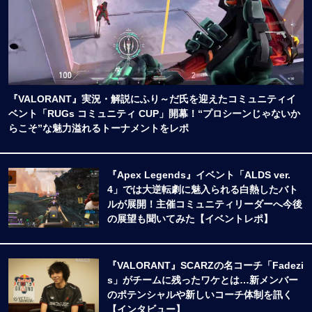
『VALORANT』実況・解説にふり～だ氏を迎えたコミュニティイ
ベント「RUGs コミュニティ CUP」開幕！“プロシーンじゃないか
らこそ”な魅力溢れるトーナメントをレポ
『Apex Legends』イベント「ALDS ver.
4」では大逆転劇に魅入られる白熱したバト
ルが展開！主催コミュニティリーダーへ今後
の展望も聞いてみた【イベントレポ】
『VALORANT』SCARZの名コーチ「Fadezi
s」がチームに残ったワケとは…新メンバー
のポテンシャルや新しいコーチ体制を訊く
【インタビュー】