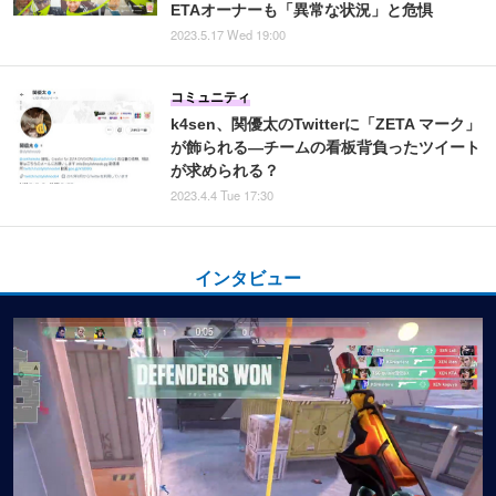
ETAオーナーも「異常な状況」と危惧
2023.5.17 Wed 19:00
コミュニティ
k4sen、関優太のTwitterに「ZETA マーク」
が飾られる―チームの看板背負ったツイート
が求められる？
2023.4.4 Tue 17:30
インタビュー