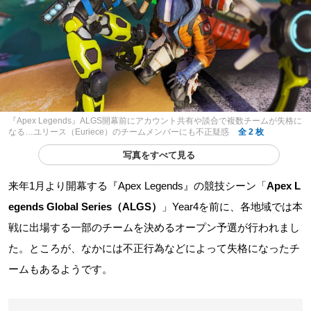
『Apex Legends』ALGS開幕前にアカウント共有や談合で複数チームが失格に
なる…ユリース（Euriece）のチームメンバーにも不正疑惑
全 2 枚
写真をすべて見る
来年1月より開幕する『Apex Legends』の競技シーン「
Apex L
egends Global Series（ALGS）
」Year4を前に、各地域では本
戦に出場する一部のチームを決めるオープン予選が行われまし
た。ところが、なかには不正行為などによって失格になったチ
ームもあるようです。