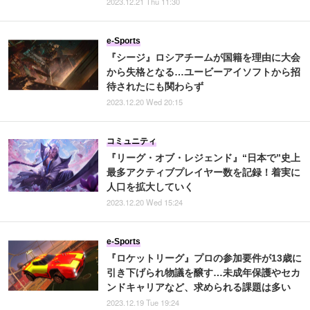
2023.12.21 Thu 11:30
e-Sports
『シージ』ロシアチームが国籍を理由に大会
から失格となる…ユービーアイソフトから招
待されたにも関わらず
2023.12.20 Wed 20:15
コミュニティ
『リーグ・オブ・レジェンド』“日本で”史上
最多アクティブプレイヤー数を記録！着実に
人口を拡大していく
2023.12.20 Wed 15:24
e-Sports
『ロケットリーグ』プロの参加要件が13歳に
引き下げられ物議を醸す…未成年保護やセカ
ンドキャリアなど、求められる課題は多い
2023.12.19 Tue 19:24