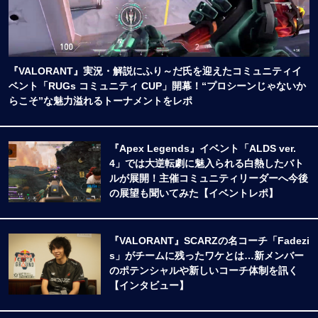
『VALORANT』実況・解説にふり～だ氏を迎えたコミュニティイ
ベント「RUGs コミュニティ CUP」開幕！“プロシーンじゃないか
らこそ”な魅力溢れるトーナメントをレポ
『Apex Legends』イベント「ALDS ver.
4」では大逆転劇に魅入られる白熱したバト
ルが展開！主催コミュニティリーダーへ今後
の展望も聞いてみた【イベントレポ】
『VALORANT』SCARZの名コーチ「Fadezi
s」がチームに残ったワケとは…新メンバー
のポテンシャルや新しいコーチ体制を訊く
【インタビュー】