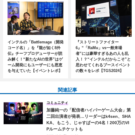
インテルの「Battlemage（開発
『ストリートファイター
コード名）」を『龍が如く8外
6』“「RaMu」vs一般来場
伝』チーフプロデューサーが読
者”には豪華すぎるあの人も乱
み解く！“新たなAIの世界”はゲ
入！？“インテルだからこそ”と
ーム開発にもユーザーにも恩恵
思わせてくれるブースイベント
を与えていた【イベントレポ】
の数々をレポ【TGS2024】
関連記事
コミュニティ
加藤純一の「配信者ハイパーゲーム大会」第
二回出演者が発表…リーダーはk4sen、SHA
KA、もこう、じゃすぱーの4名！200万のVI
Pルームチケットも