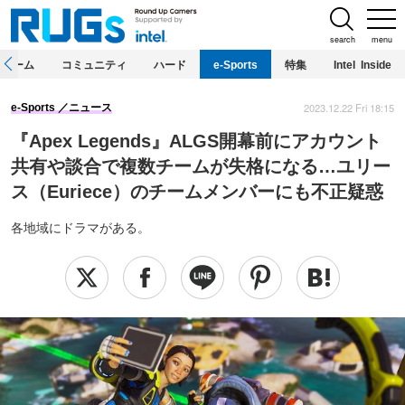
search
menu
ホーム
コミュニティ
ハード
e-Sports
特集
Intel Inside
2023.12.22 Fri 18:15
e-Sports
ニュース
『Apex Legends』ALGS開幕前にアカウント
共有や談合で複数チームが失格になる…ユリー
ス（Euriece）のチームメンバーにも不正疑惑
各地域にドラマがある。