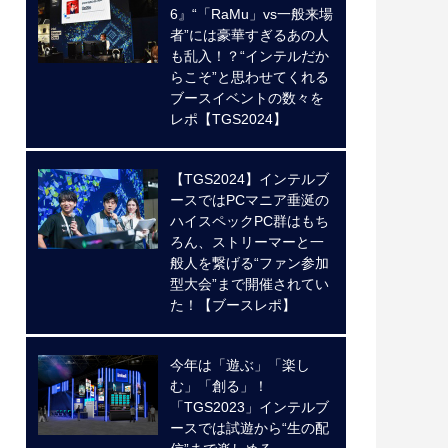
6』“「RaMu」vs一般来場
者”には豪華すぎるあの人
も乱入！？“インテルだか
らこそ”と思わせてくれる
ブースイベントの数々を
レポ【TGS2024】
【TGS2024】インテルブ
ースではPCマニア垂涎の
ハイスペックPC群はもち
ろん、ストリーマーと一
般人を繋げる“ファン参加
型大会”まで開催されてい
た！【ブースレポ】
今年は「遊ぶ」「楽し
む」「創る」！
「TGS2023」インテルブ
ースでは試遊から“生の配