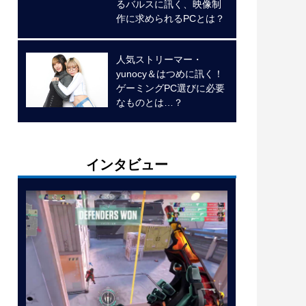
るバルスに訊く、映像制
作に求められるPCとは？
人気ストリーマー・
yunocy＆はつめに訊く！
ゲーミングPC選びに必要
なものとは…？
インタビュー