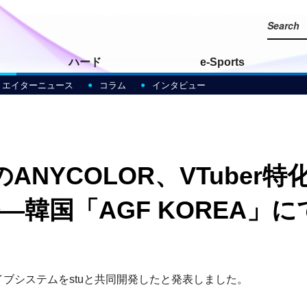
ハード
e-Sports
リエイターニュース
コラム
インタビュー
ANYCOLOR、VTuber
―韓国「AGF KOREA」
トライブシステムをstuと共同開発したと発表しました。