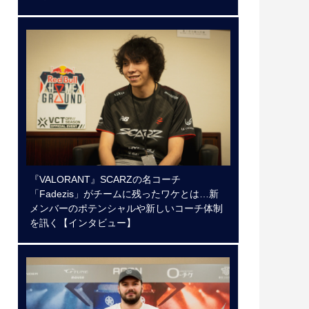
『VALORANT』SCARZの名コーチ
「Fadezis」がチームに残ったワケとは…新
メンバーのポテンシャルや新しいコーチ体制
を訊く【インタビュー】