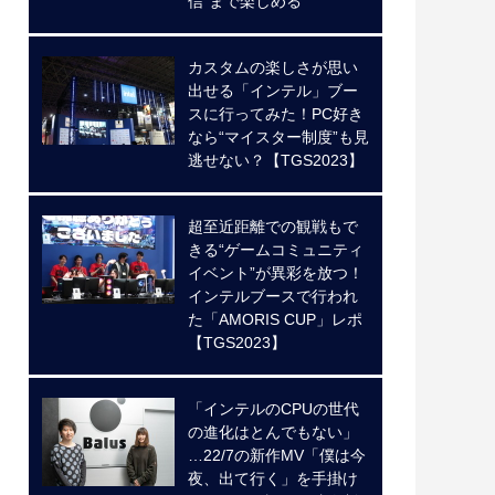
信”まで楽しめる
カスタムの楽しさが思い
出せる「インテル」ブー
スに行ってみた！PC好き
なら“マイスター制度”も見
逃せない？【TGS2023】
超至近距離での観戦もで
きる“ゲームコミュニティ
イベント”が異彩を放つ！
インテルブースで行われ
た「AMORIS CUP」レポ
【TGS2023】
「インテルのCPUの世代
の進化はとんでもない」
…22/7の新作MV「僕は今
夜、出て行く」を手掛け