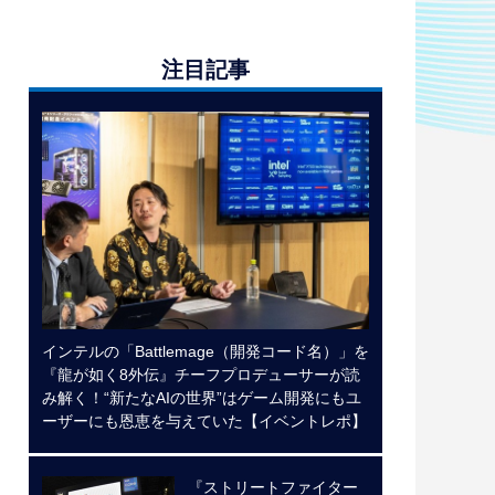
注目記事
インテルの「Battlemage（開発コード名）」を
『龍が如く8外伝』チーフプロデューサーが読
み解く！“新たなAIの世界”はゲーム開発にもユ
ーザーにも恩恵を与えていた【イベントレポ】
『ストリートファイター