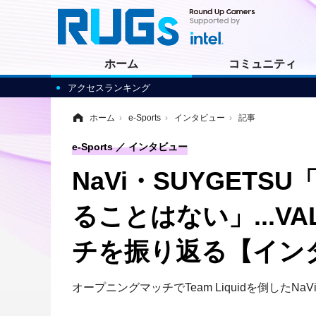
ホーム
コミュニティ
アクセスランキング
ホーム
›
e-Sports
›
インタビュー
›
記事
e-Sports
インタビュー
NaVi・SUYGE
ることはない」...VAL
チを振り返る【イン
オープニングマッチでTeam Liquidを倒した