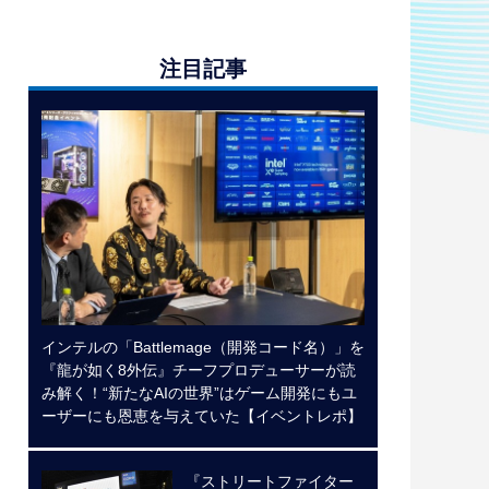
注目記事
インテルの「Battlemage（開発コード名）」を
『龍が如く8外伝』チーフプロデューサーが読
み解く！“新たなAIの世界”はゲーム開発にもユ
ーザーにも恩恵を与えていた【イベントレポ】
『ストリートファイター