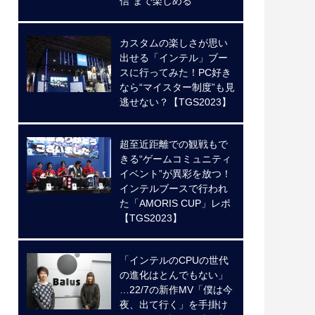
信”まで楽しめる
カスタムの楽しさが思い
出せる「インテル」ブー
スに行ってみた！PC好き
なら“マイスター制度”も見
逃せない？【TGS2023】
超至近距離での観戦もで
きる“ゲームコミュニティ
イベント”が異彩を放つ！
インテルブースで行われ
た「AMORIS CUP」レポ
【TGS2023】
「インテルのCPUの世代
の進化はとんでもない」
…22/7の新作MV「僕は今
夜、出て行く」を手掛け