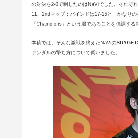
の対決を2-0で制したのはNaViでした。それぞ
11、2ndマップ：バインドは17-15と、か
「Champions」という場であることを強調す
本稿では、そんな激戦を終えたNaViの
SUYGE
ァンダルの撃ち方について伺いました。