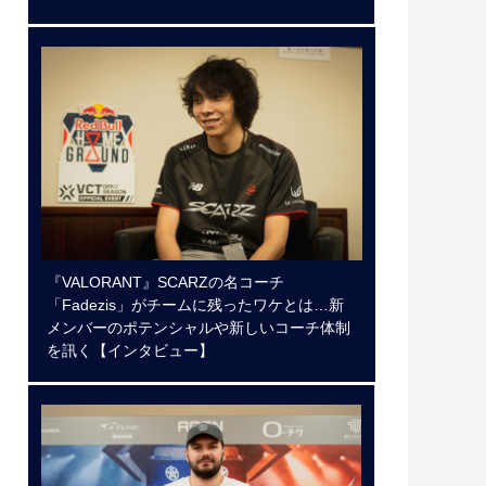
『VALORANT』SCARZの名コーチ
「Fadezis」がチームに残ったワケとは…新
メンバーのポテンシャルや新しいコーチ体制
を訊く【インタビュー】