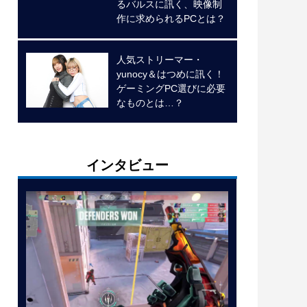
るバルスに訊く、映像制
作に求められるPCとは？
人気ストリーマー・
yunocy＆はつめに訊く！
ゲーミングPC選びに必要
なものとは…？
インタビュー