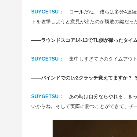
SUYGETSU：
コールだね。 僕らは多分4連
トを攻撃しようと意見が出たのが勝敗の鍵だっ
――ラウンドスコア14-13でTL側が撮ったタ
SUYGETSU：
集中しすぎてそのタイムアウ
――バインドでの1v2クラッチ覚えてますか？
SUYGETSU：
あの時は自分ならやれる、き
いからね。そして実際に勝つことができて、チ