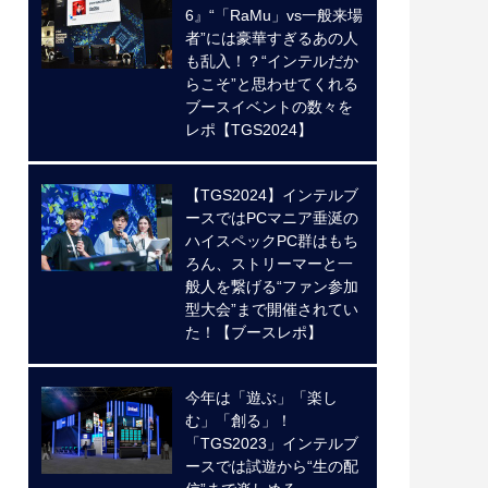
6』“「RaMu」vs一般来場
者”には豪華すぎるあの人
も乱入！？“インテルだか
らこそ”と思わせてくれる
ブースイベントの数々を
レポ【TGS2024】
【TGS2024】インテルブ
ースではPCマニア垂涎の
ハイスペックPC群はもち
ろん、ストリーマーと一
般人を繋げる“ファン参加
型大会”まで開催されてい
た！【ブースレポ】
今年は「遊ぶ」「楽し
む」「創る」！
「TGS2023」インテルブ
ースでは試遊から“生の配