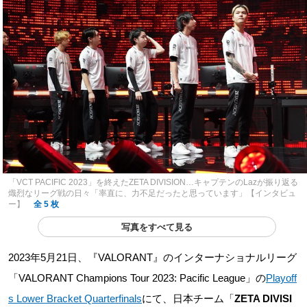
「VCT PACIFIC 2023」を終えたZETA DIVISION…キャプテンのLazが振り返る
熾烈なリーグ戦の日々「率直に、力不足だったと思っています」【インタビュ
ー】
全 5 枚
写真をすべて見る
2023年5月21日、『VALORANT』のインターナショナルリーグ
「VALORANT Champions Tour 2023: Pacific League」の
Playoff
s Lower Bracket Quarterfinals
にて、日本チーム「
ZETA DIVISI