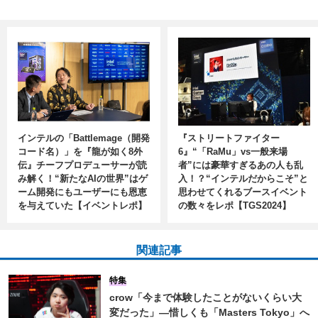
インテルの「Battlemage（開発
『ストリートファイター
コード名）」を『龍が如く8外
6』“「RaMu」vs一般来場
伝』チーフプロデューサーが読
者”には豪華すぎるあの人も乱
み解く！“新たなAIの世界”はゲ
入！？“インテルだからこそ”と
ーム開発にもユーザーにも恩恵
思わせてくれるブースイベント
を与えていた【イベントレポ】
の数々をレポ【TGS2024】
関連記事
特集
crow「今まで体験したことがないくらい大
変だった」―惜しくも「Masters Tokyo」へ