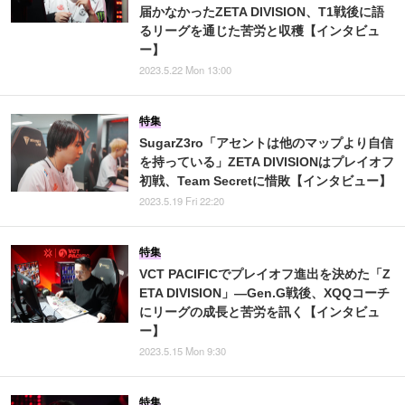
届かなかったZETA DIVISION、T1戦後に語
るリーグを通じた苦労と収穫【インタビュ
ー】
2023.5.22 Mon 13:00
特集
SugarZ3ro「アセントは他のマップより自信
を持っている」ZETA DIVISIONはプレイオフ
初戦、Team Secretに惜敗【インタビュー】
2023.5.19 Fri 22:20
特集
VCT PACIFICでプレイオフ進出を決めた「Z
ETA DIVISION」―Gen.G戦後、XQQコーチ
にリーグの成長と苦労を訊く【インタビュ
ー】
2023.5.15 Mon 9:30
特集