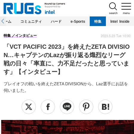
search
menu
ホーム
コミュニティ
ハード
e-Sports
特集
Intel Inside
2023.5.23 Tue 10:00
特集
インタビュー
「VCT PACIFIC 2023」を終えたZETA DIVISIO
N…キャプテンのLazが振り返る熾烈なリーグ
戦の日々「率直に、力不足だったと思っていま
す」【インタビュー】
プレイオフの戦いを終えたZETA DIVISIONから、Laz選手にお話を
伺いました。