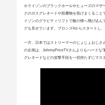
ホライゾンのブラックホールやヒューズのマザ
クのガスグレネードや投擲物を投げまくること
イゾンのグラビティリフトで敵の懐へ飛び込ん
グも見せています。ブロンズ4からスタートし、
一方、日本ではストリーマーのじょじょおじさ
の企画は、JohnnyPriceTVさんよりもハードな“
グレネードなどの攻撃手段を一切持たずにマス