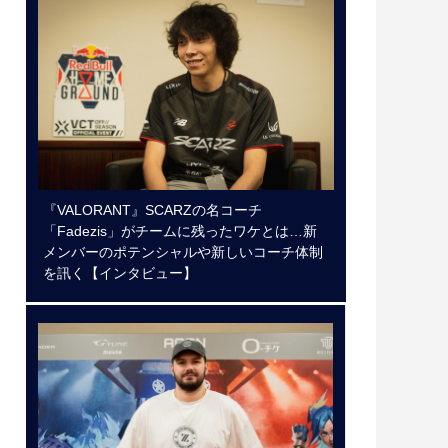
『VALORANT』SCARZの名コーチ
「Fadezis」がチームに残ったワケとは…新
メンバーのポテンシャルや新しいコーチ体制
を訊く【インタビュー】