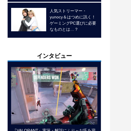
人気ストリーマー・
yunocy＆はつめに訊く！
ゲーミングPC選びに必要
なものとは…？
インタビュー
『VALORANT』実況・解説にふり～だ氏を迎