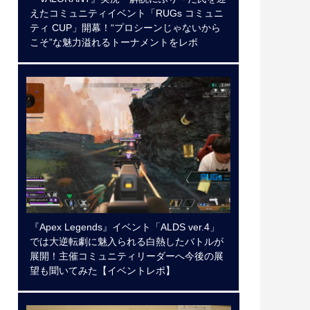
えたコミュニティイベント「RUGs コミュニ
ティ CUP」開幕！“プロシーンじゃないから
こそ”な魅力溢れるトーナメントをレポ
『Apex Legends』イベント「ALDS ver.4」
では大逆転劇に魅入られる白熱したバトルが
展開！主催コミュニティリーダーへ今後の展
望も聞いてみた【イベントレポ】