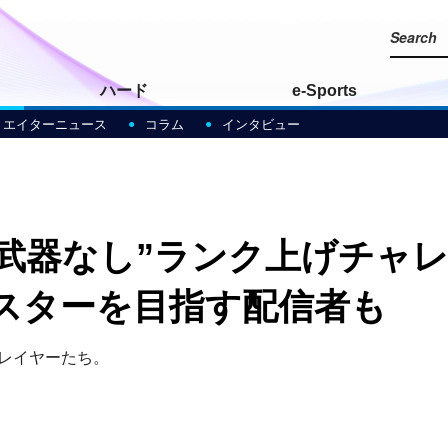
ハード
e-Sports
リエイターニュース
コラム
インタビュー
ds』“武器なし”ランク上げチ
マスターを目指す配信者も
むプレイヤーたち。