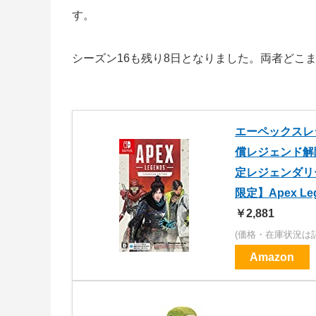
す。
シーズン16も残り8日となりました。両者どこ
エーペックスレ
償レジェンド解除
定レジェンダリーアイ
限定】Apex Leg
￥2,881
(価格・在庫状況は
Amazon