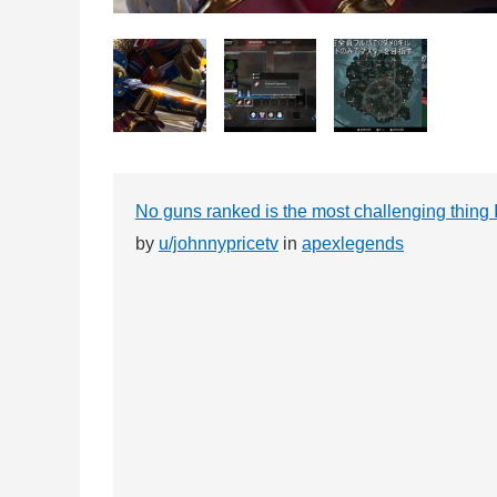
No guns ranked is the most challenging thing 
by
u/johnnypricetv
in
apexlegends