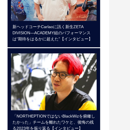
新ヘッドコーチCarlaoに訊く新生ZETA
DIVISION―ACADEMY組のパフォーマンス
は“期待をはるかに超えた”【インタビュー】
「NORTHEPTIONではないBlackWizを俯瞰し
たかった」チームを離れたワケと、後悔の残
る2023年を振り返る【インタビュー】