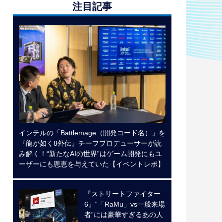
注目記事
インテルの「Battlemage（開発コード名）」を
『龍が如く8外伝』チーフプロデューサーが読
み解く！“新たなAIの世界”はゲーム開発にもユ
ーザーにも恩恵を与えていた【イベントレポ】
『ストリートファイター
6』“「RaMu」vs一般来場
者”には豪華すぎるあの人