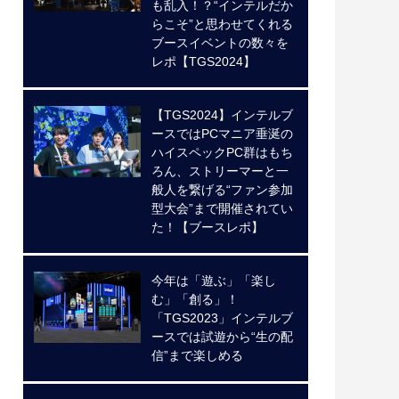
も乱入！？“インテルだか
らこそ”と思わせてくれる
ブースイベントの数々を
レポ【TGS2024】
【TGS2024】インテルブ
ースではPCマニア垂涎の
ハイスペックPC群はもち
ろん、ストリーマーと一
般人を繋げる“ファン参加
型大会”まで開催されてい
た！【ブースレポ】
今年は「遊ぶ」「楽し
む」「創る」！
「TGS2023」インテルブ
ースでは試遊から“生の配
信”まで楽しめる