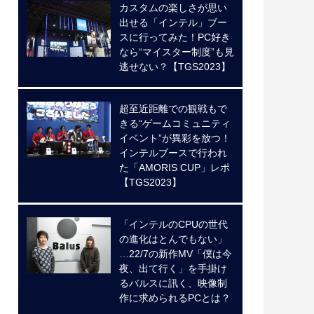
カスタムの楽しさが思い
出せる「インテル」ブー
スに行ってみた！PC好き
なら“マイスター制度”も見
逃せない？【TGS2023】
超至近距離での観戦もで
きる“ゲームコミュニティ
イベント”が異彩を放つ！
インテルブースで行われ
た「AMORIS CUP」レポ
【TGS2023】
「インテルのCPUの世代
の進化はとんでもない」
…22/7の新作MV「僕は今
夜、出て行く」を手掛け
るバルスに訊く、映像制
作に求められるPCとは？