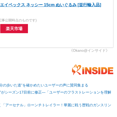
nds エイペックス ネッシー 15cm ぬいぐるみ [並行輸入品]
記事公開時点のものです)
楽天市場
《Okano@インサイド》
に“自分の歩いた道”を確かめたいユーザーの声に賛同集まる
“音バグ”がシーズン17目前に修正―「ユーザーのフラストレーションを理解
活躍描く「アーセナル」ローンチトレイラー！華麗に戦う歴戦のガンスリン