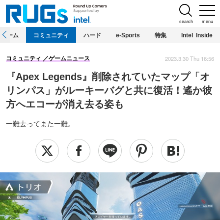
search
menu
ホーム
コミュニティ
ハード
e-Sports
特集
Intel Inside
2023.3.30 Thu 16:56
コミュニティ
ゲームニュース
『Apex Legends』削除されていたマップ「オ
リンパス」がルーキーバグと共に復活！遙か彼
方へエコーが消え去る姿も
一難去ってまた一難。