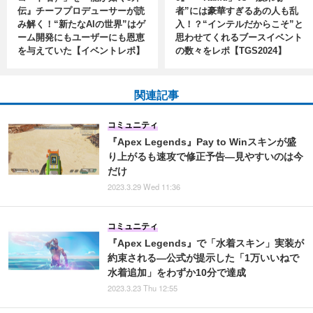
伝』チーフプロデューサーが読
者”には豪華すぎるあの人も乱
み解く！“新たなAIの世界”はゲ
入！？“インテルだからこそ”と
ーム開発にもユーザーにも恩恵
思わせてくれるブースイベント
を与えていた【イベントレポ】
の数々をレポ【TGS2024】
関連記事
コミュニティ
『Apex Legends』Pay to Winスキンが盛
り上がるも速攻で修正予告―見やすいのは今
だけ
2023.3.29 Wed 11:36
コミュニティ
『Apex Legends』で「水着スキン」実装が
約束される―公式が提示した「1万いいねで
水着追加」をわずか10分で達成
2023.3.23 Thu 12:55