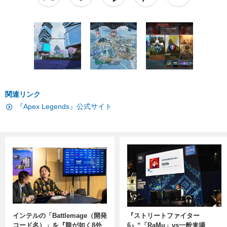
関連リンク
『Apex Legends』公式サイト
インテルの「Battlemage（開発
『ストリートファイター
コード名）」を『龍が如く8外
6』“「RaMu」vs一般来場