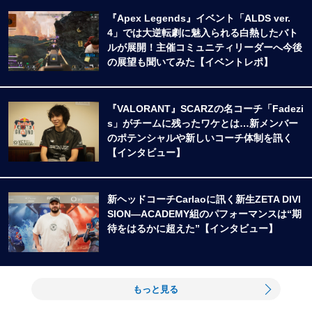
『Apex Legends』イベント「ALDS ver.
4」では大逆転劇に魅入られる白熱したバト
ルが展開！主催コミュニティリーダーへ今後
の展望も聞いてみた【イベントレポ】
『VALORANT』SCARZの名コーチ「Fadezi
s」がチームに残ったワケとは…新メンバー
のポテンシャルや新しいコーチ体制を訊く
【インタビュー】
新ヘッドコーチCarlaoに訊く新生ZETA DIVI
SION―ACADEMY組のパフォーマンスは“期
待をはるかに超えた”【インタビュー】
もっと見る