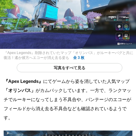
『Apex Legends』削除されていたマップ「オリンパス」がルーキーバグと共に
復活！遙か彼方へエコーが消え去る姿も
全 3 枚
写真をすべて見る
『Apex Legends』
にてゲームから姿を消していた人気マップ
「オリンパス」
がカムバックしています。一方で、ランクマッ
チでルーキーになってしまう不具合や、バンテージのエコーが
フィールドから消え去る不具合なども確認されているようで
す。