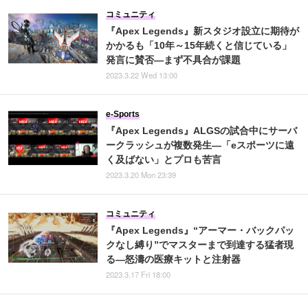
コミュニティ
『Apex Legends』新スタジオ設立に期待が
かかるも「10年～15年続くと信じている」
発言に賛否―まず不具合が課題
2023.3.22 Wed 13:00
e-Sports
『Apex Legends』ALGSの試合中にサーバ
ークラッシュが複数発生―「eスポーツに遠
く及ばない」とプロも苦言
2023.3.20 Mon 23:39
コミュニティ
『Apex Legends』“アーマー・バックパッ
クなし縛り”でマスターまで到達する猛者現
る―怒濤の医療キットと注射器
2023.3.17 Fri 18:00