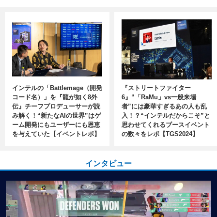
インテルの「Battlemage（開発
『ストリートファイター
コード名）」を『龍が如く8外
6』“「RaMu」vs一般来場
伝』チーフプロデューサーが読
者”には豪華すぎるあの人も乱
み解く！“新たなAIの世界”はゲ
入！？“インテルだからこそ”と
ーム開発にもユーザーにも恩恵
思わせてくれるブースイベント
を与えていた【イベントレポ】
の数々をレポ【TGS2024】
インタビュー