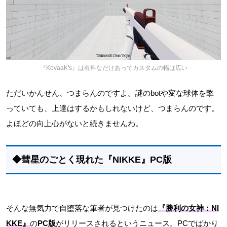
『KovaaK's』は有料なだけあってカスタムの幅は広い
ただいかんせん、つまらんのですよ。謎のbotや変な球体を撃
っていても、上達はするかもしれないけど、つまらんのです。
よほどの向上心がないと続きませんわ。
◆彗星のごとく現れた『NIKKE』PC版
そんな無気力で自堕落な筆者が見つけたのは
『勝利の女神：NI
KKE』
の
PC版
がリリースされるというニュース。PCでばかり