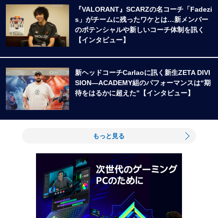
『VALORANT』SCARZの名コーチ「Fadezi
s」がチームに残ったワケとは…新メンバー
のポテンシャルや新しいコーチ体制を訊く
【インタビュー】
新ヘッドコーチCarlaoに訊く新生ZETA DIVI
SION―ACADEMY組のパフォーマンスは“期
待をはるかに超えた”【インタビュー】
もっと見る