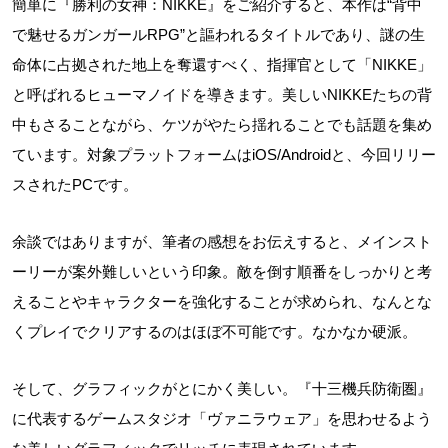
簡単に『勝利の女神：NIKKE』をご紹介すると、本作は“背中
で魅せるガンガールRPG”と謳われるタイトルであり、謎の生
命体に占拠された地上を奪還すべく、指揮官として「NIKKE」
と呼ばれるヒューマノイドを導きます。美しいNIKKEたちの背
中もさることながら、ケツがやたら揺れることでも話題を集め
ています。対象プラットフォームはiOS/Androidと、今回リリー
スされたPCです。
余談ではありますが、筆者の感想をお伝えすると、メインスト
ーリーが案外難しいという印象。敵を倒す順番をしっかりと考
えることやキャラクターを強化することが求められ、なんとな
くプレイでクリアするのはほぼ不可能です。なかなか硬派。
そして、グラフィックがとにかく美しい。『十三機兵防衛圏』
に代表するゲームスタジオ「ヴァニラウェア」を思わせるよう