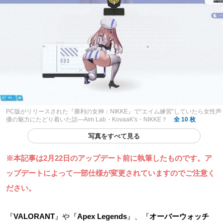
PC版がリリースされた『勝利の女神：NIKKE』で“エイム練習”していたら女性声
優の魅力にたどり着いた話―Aim Lab・KovaaK's・NIKKE？
全 10 枚
写真をすべて見る
※本記事は2月22日のアップデート前に執筆したものです。ア
ップデートによって一部仕様が変更されていますのでご注意く
ださい。
『
VALORANT
』や『
Apex Legends
』、『
オーバーウォッチ