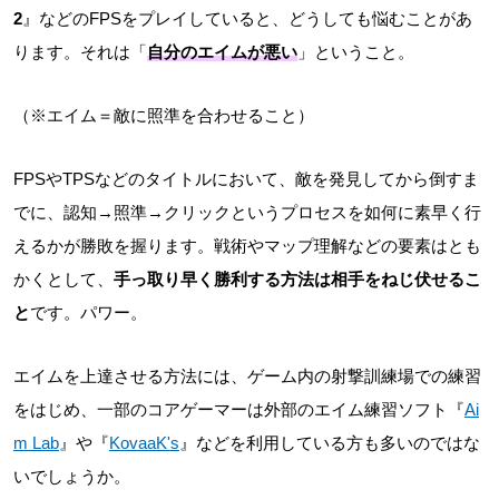
2
』などのFPSをプレイしていると、どうしても悩むことがあ
ります。それは「
自分のエイムが悪い
」ということ。
（※エイム＝敵に照準を合わせること）
FPSやTPSなどのタイトルにおいて、敵を発見してから倒すま
でに、認知→照準→クリックというプロセスを如何に素早く行
えるかが勝敗を握ります。戦術やマップ理解などの要素はとも
かくとして、
手っ取り早く勝利する方法は相手をねじ伏せるこ
と
です。パワー。
エイムを上達させる方法には、ゲーム内の射撃訓練場での練習
をはじめ、一部のコアゲーマーは外部のエイム練習ソフト『
Ai
m Lab
』や『
KovaaK's
』などを利用している方も多いのではな
いでしょうか。