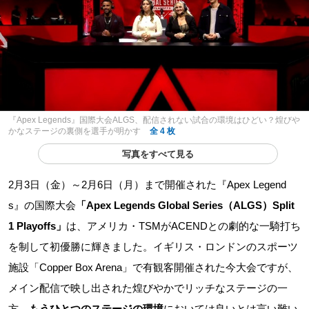
『Apex Legends』国際大会ALGS、配信されない試合の環境はひどい？煌びや
かなステージの裏側を選手が明かす
全 4 枚
写真をすべて見る
2月3日（金）～2月6日（月）まで開催された『Apex Legend
s』の国際大会
「Apex Legends Global Series（ALGS）Split
1 Playoffs」
は、アメリカ・TSMがACENDとの劇的な一騎打ち
を制して初優勝に輝きました。イギリス・ロンドンのスポーツ
施設「Copper Box Arena」で有観客開催された今大会ですが、
メイン配信で映し出された煌びやかでリッチなステージの一
方、
もうひとつのステージの環境
においては良いとは言い難い