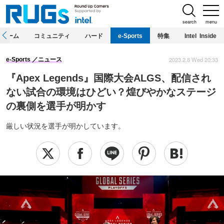
search
menu
ホーム
コミュニティ
ハード
e-Sports
特集
Intel Inside
2023.2.8 Wed 20:33
e-Sports
ニュース
『Apex Legends』国際大会ALGS、配信され
ない試合の環境はひどい？煌びやかなステージ
の裏側を選手が明かす
厳しい状況を選手が明かしています。