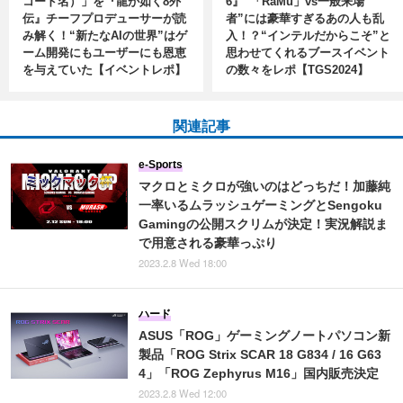
コード名）」を『龍が如く8外
6』“「RaMu」vs一般来場
伝』チーフプロデューサーが読
者”には豪華すぎるあの人も乱
み解く！“新たなAIの世界”はゲ
入！？“インテルだからこそ”と
ーム開発にもユーザーにも恩恵
思わせてくれるブースイベント
を与えていた【イベントレポ】
の数々をレポ【TGS2024】
関連記事
e-Sports
マクロとミクロが強いのはどっちだ！加藤純
一率いるムラッシュゲーミングとSengoku
Gamingの公開スクリムが決定！実況解説ま
で用意される豪華っぷり
2023.2.8 Wed 18:00
ハード
ASUS「ROG」ゲーミングノートパソコン新
製品「ROG Strix SCAR 18 G834 / 16 G63
4」「ROG Zephyrus M16」国内販売決定
2023.2.8 Wed 12:00