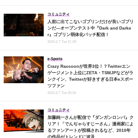
コミュニティ
人前に出てこないゴブリンだけが良いゴブリ
ンだ―オープンテスト中『Dark and Darke
r』ゴブリン弱体化パッチ配信！
2023.2.7 Tue 21:39
e-Sports
Crazy Raccoonが世界3位！？Twitterエン
ゲージメント上位にZETA・TSMJPなどがラ
ンクイン、Twitterが好きすぎる日本eスポー
ツファン
2023.2.7 Tue 20:30
コミュニティ
加藤純一さんが配信で『ダンガンロンパ』ク
リア！「でんぢゃらすじーさん」漫画家によ
るファンアートが投稿されるなど、2010年
の作品がトレンドに波及