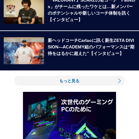
『VALORANT』SCARZの名コーチ「Fadezi
s」がチームに残ったワケとは…新メンバー
のポテンシャルや新しいコーチ体制を訊く
【インタビュー】
新ヘッドコーチCarlaoに訊く新生ZETA DIVI
SION―ACADEMY組のパフォーマンスは“期
待をはるかに超えた”【インタビュー】
もっと見る