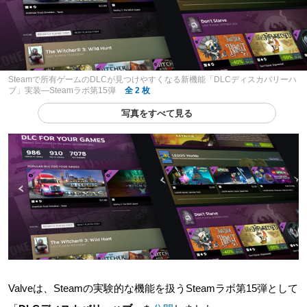
Steamで所有ゲームのDLCが見つけやすくなる新機能「DLCディスカバリーハ
ブ」実装―Steamラボ第15弾
全 2 枚
写真をすべて見る
Valveは、Steamの実験的な機能を扱うSteamラボ第15弾として