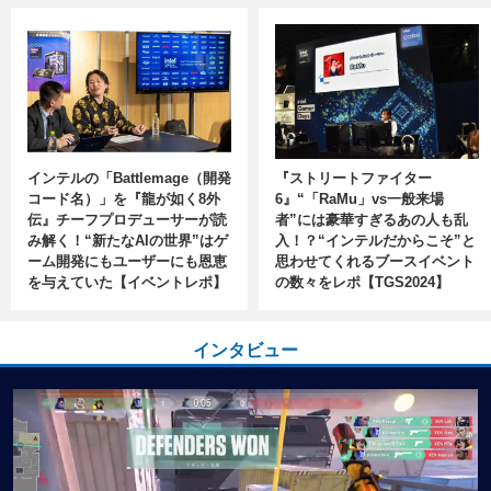
インテルの「Battlemage（開発
『ストリートファイター
コード名）」を『龍が如く8外
6』“「RaMu」vs一般来場
伝』チーフプロデューサーが読
者”には豪華すぎるあの人も乱
み解く！“新たなAIの世界”はゲ
入！？“インテルだからこそ”と
ーム開発にもユーザーにも恩恵
思わせてくれるブースイベント
を与えていた【イベントレポ】
の数々をレポ【TGS2024】
インタビュー