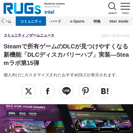
search
menu
ホーム
コミュニティ
ハード
e-Sports
特集
Intel Inside
2023.1.29 Sun 9:52
コミュニティ
ゲームニュース
Steamで所有ゲームのDLCが見つけやすくなる
新機能「DLCディスカバリーハブ」実装―Stea
mラボ第15弾
個人向けにカスタマイズされたおすすめDLCが表示されます。