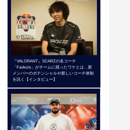
『VALORANT』SCARZの名コーチ
「Fadezis」がチームに残ったワケとは…新
メンバーのポテンシャルや新しいコーチ体制
を訊く【インタビュー】