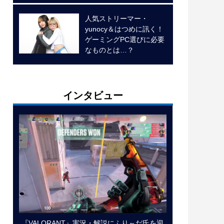
人気ストリーマー・
yunocy＆はつめに訊く！
ゲーミングPC選びに必要
なものとは…？
インタビュー
『VALORANT』実況・解説にふり～だ氏を迎