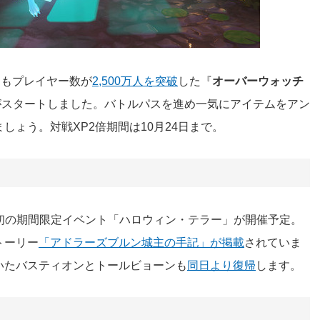
つもプレイヤー数が
2,500万人を突破
した『
オーバーウォッチ
間がスタートしました。バトルパスを進め一気にアイテムをアン
ょう。対戦XP2倍期間は10月24日まで。
2』初の期間限定イベント「ハロウィン・テラー」が開催予定。
トーリー
「アドラーズブルン城主の手記」が掲載
されていま
いたバスティオンとトールビョーンも
同日より復帰
します。