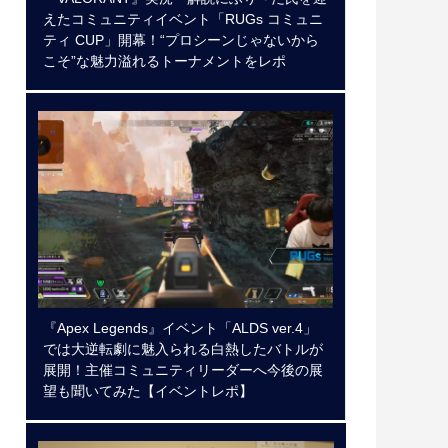
えたコミュニティイベント「RUGs コミュニ
ティ CUP」開幕！“プロシーンじゃないから
こそ”な魅力溢れるトーナメントをレポ
『Apex Legends』イベント「ALDS ver.4」
では大逆転劇に魅入られる白熱したバトルが
展開！主催コミュニティリーダーへ今後の展
望も聞いてみた【イベントレポ】