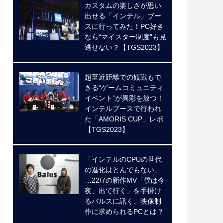
カスタムの楽しさが思い
出せる「インテル」ブー
スに行ってみた！PC好き
なら“マイスター制度”も見
逃せない？【TGS2023】
超至近距離での観戦もで
きる“ゲームコミュニティ
イベント”が異彩を放つ！
インテルブースで行われ
た「AMORIS CUP」レポ
【TGS2023】
「インテルのCPUの世代
の進化はとんでもない」
…22/7の新作MV「僕は今
夜、出て行く」を手掛け
るバルスに訊く、映像制
作に求められるPCとは？