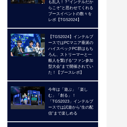
も乱入！？“インテルだか
らこそ”と思わせてくれる
ブースイベントの数々を
レポ【TGS2024】
【TGS2024】インテルブ
ースではPCマニア垂涎の
ハイスペックPC群はもち
ろん、ストリーマーと一
般人を繋げる“ファン参加
型大会”まで開催されてい
た！【ブースレポ】
今年は「遊ぶ」「楽し
む」「創る」！
「TGS2023」インテルブ
ースでは試遊から“生の配
信”まで楽しめる