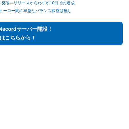
人を突破―リリースからわずか10日での達成
めヒーロー間の早急なバランス調整は無し
Discordサーバー開設！
はこちらから！