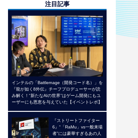
注目記事
インテルの「Battlemage（開発コード名）」を
『龍が如く8外伝』チーフプロデューサーが読
み解く！“新たなAIの世界”はゲーム開発にもユ
ーザーにも恩恵を与えていた【イベントレポ】
『ストリートファイター
6』“「RaMu」vs一般来場
者”には豪華すぎるあの人