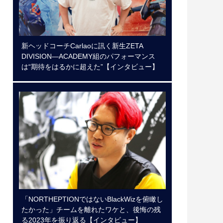
新ヘッドコーチCarlaoに訊く新生ZETA
DIVISION―ACADEMY組のパフォーマンス
は“期待をはるかに超えた”【インタビュー】
「NORTHEPTIONではないBlackWizを俯瞰し
たかった」チームを離れたワケと、後悔の残
る2023年を振り返る【インタビュー】