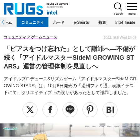
search
menu
ホーム
コミュニティ
ハード
e-Sports
特集
Intel Inside
2022.10.5 Wed 21:09
コミュニティ
ゲームニュース
「ピアスをつけ忘れた」として謝罪へ―不備が
続く『アイドルマスターSideM GROWING ST
ARS』運営の管理体制を見直しへ
アイドルプロデュース&リズムゲーム『アイドルマスターSideM GR
OWING STARS』は、10月6日発売の「週刊ファミ通」表紙イラス
トにて、クリエイティブ上の誤りがあったとして謝罪しました。