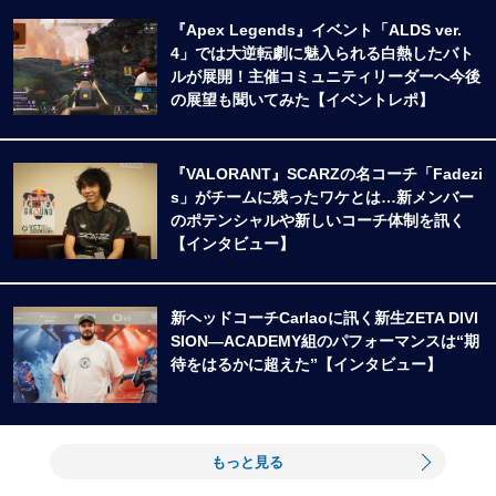
『Apex Legends』イベント「ALDS ver.
4」では大逆転劇に魅入られる白熱したバト
ルが展開！主催コミュニティリーダーへ今後
の展望も聞いてみた【イベントレポ】
『VALORANT』SCARZの名コーチ「Fadezi
s」がチームに残ったワケとは…新メンバー
のポテンシャルや新しいコーチ体制を訊く
【インタビュー】
新ヘッドコーチCarlaoに訊く新生ZETA DIVI
SION―ACADEMY組のパフォーマンスは“期
待をはるかに超えた”【インタビュー】
もっと見る