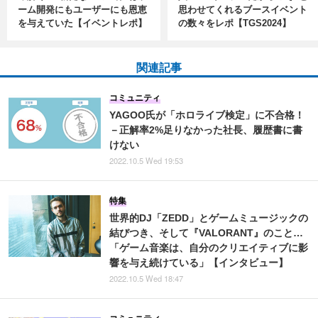
ーム開発にもユーザーにも恩恵
思わせてくれるブースイベント
を与えていた【イベントレポ】
の数々をレポ【TGS2024】
関連記事
コミュニティ
YAGOO氏が「ホロライブ検定」に不合格！
－正解率2%足りなかった社長、履歴書に書
けない
2022.10.5 Wed 19:53
特集
世界的DJ「ZEDD」とゲームミュージックの
結びつき、そして『VALORANT』のこと…
「ゲーム音楽は、自分のクリエイティブに影
響を与え続けている」【インタビュー】
2022.10.5 Wed 18:47