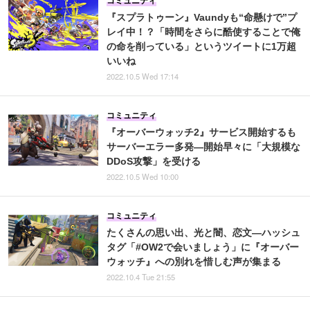
コミュニティ
『スプラトゥーン』Vaundyも“命懸けで”プ
レイ中！？「時間をさらに酷使することで俺
の命を削っている」というツイートに1万超
いいね
2022.10.5 Wed 17:14
コミュニティ
『オーバーウォッチ2』サービス開始するも
サーバーエラー多発―開始早々に「大規模な
DDoS攻撃」を受ける
2022.10.5 Wed 10:00
コミュニティ
たくさんの思い出、光と闇、恋文―ハッシュ
タグ「#OW2で会いましょう」に『オーバー
ウォッチ』への別れを惜しむ声が集まる
2022.10.4 Tue 21:55