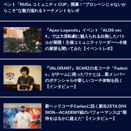
ベント「RUGs コミュニティ CUP」開幕！“プロシーンじゃないか
らこそ”な魅力溢れるトーナメントをレポ
『Apex Legends』イベント「ALDS ver.
4」では大逆転劇に魅入られる白熱したバト
ルが展開！主催コミュニティリーダーへ今後
の展望も聞いてみた【イベントレポ】
『VALORANT』SCARZの名コーチ「Fadezi
s」がチームに残ったワケとは…新メンバー
のポテンシャルや新しいコーチ体制を訊く
【インタビュー】
新ヘッドコーチCarlaoに訊く新生ZETA DIVI
SION―ACADEMY組のパフォーマンスは“期
待をはるかに超えた”【インタビュー】