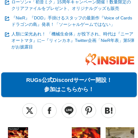
ローソン×「初音ミク」15周年キャンペーン開催！数量限定の
クリアファイルをプレゼント、オリジナルグッズも販売
『NieR』『DOD』手掛けるスタッフの最新作『Voice of Cards
ドラゴンの島』発表！「ソーシャルゲームではない」
人類に栄光あれ！ 「機械生命体」が投下され、時代は『ニーア
オートマタ』に─『リィンカネ』Twitter企画「NieR年表」第5弾
がお披露目
RUGs公式Discordサーバー開設！
参加はこちらから！