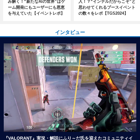
み解く！“新たなAIの世界”はゲ
入！？“インテルだからこそ”と
ーム開発にもユーザーにも恩恵
思わせてくれるブースイベント
を与えていた【イベントレポ】
の数々をレポ【TGS2024】
インタビュー
『VALORANT』実況・解説にふり～だ氏を迎えたコミュニティイ