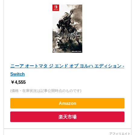
ニーア オートマタ ジ エンド オブ ヨルハ エディション -
Switch
￥4,555
(価格・在庫状況は記事公開時点のものです)
Amazon
楽天市場