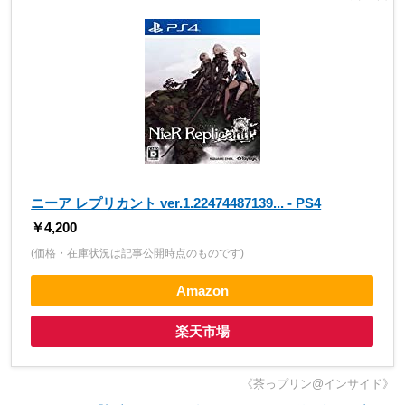
ニーア レプリカント ver.1.22474487139... - PS4
￥4,200
(価格・在庫状況は記事公開時点のものです)
Amazon
楽天市場
《茶っプリン@インサイド》