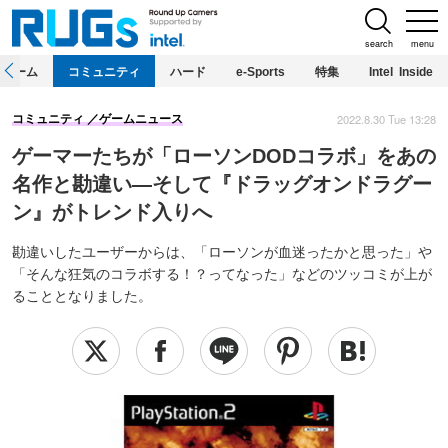
search
menu
ホーム
コミュニティ
ハード
e-Sports
特集
Intel Inside
2022.8.30 Tue 13:28
コミュニティ
ゲームニュース
ゲーマーたちが「ローソンDODコラボ」をあの
名作と勘違い―そして『ドラッグオンドラグー
ン』がトレンド入りへ
勘違いしたユーザーからは、「ローソンが血迷ったかと思った」や
「そんな狂気のコラボする！？ってなった」などのツッコミが上が
ることとなりました。