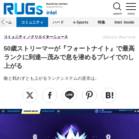
search
menu
ホーム
コミュニティ
ハード
e-Sports
特集
Intel Inside
2023.6.21 Wed 18:45
コミュニティ
クリエイターニュース
50歳ストリーマーが『フォートナイト』で最高
ランクに到達―茂みで息を潜めるプレイでのし
上がる
敵と戦わずとも上がるランクシステムの是非は。