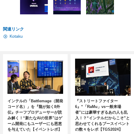
関連リンク
Kotaku
インテルの「Battlemage（開発
『ストリートファイター
コード名）」を『龍が如く8外
6』“「RaMu」vs一般来場
伝』チーフプロデューサーが読
者”には豪華すぎるあの人も乱
み解く！“新たなAIの世界”はゲ
入！？“インテルだからこそ”と
ーム開発にもユーザーにも恩恵
思わせてくれるブースイベント
を与えていた【イベントレポ】
の数々をレポ【TGS2024】