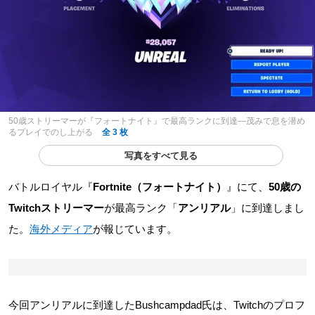
50歳ストリーマーが『フォートナイト』で最高ランクに到達―茂みで息を潜め
るプレイでのし上がる
全 3 枚
写真をすべて見る
バトルロイヤル『
Fortnite（フォートナイト）
』にて、
50歳の
Twitchストリーマー
が最高ランク「
アンリアル
」に到達しまし
た。
海外メディア
が報じています。
今回アンリアルに到達したBushcampdad氏は、Twitchのプロフ