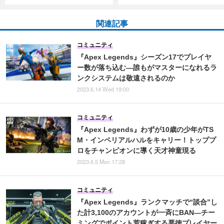
関連記事
コミュニティ
『Apex Legends』シーズン17でプレイヤ
ー数が落ち込む―誰もがマスターになれるラ
ンクシステムは敬遠されるのか
2023.6.14 Wed 19:00
コミュニティ
『Apex Legends』わずが10歳の少年がTS
M・インペリアルハルをキャリー！トッププ
ロをチャンピオンに導く天才神童現る
2023.6.5 Mon 17:28
コミュニティ
『Apex Legends』ランクマッチで“談合”し
た計3,100のアカウントが一斉にBAN―チー
ミングでポイント荒稼ぎする悪徳プレイヤー