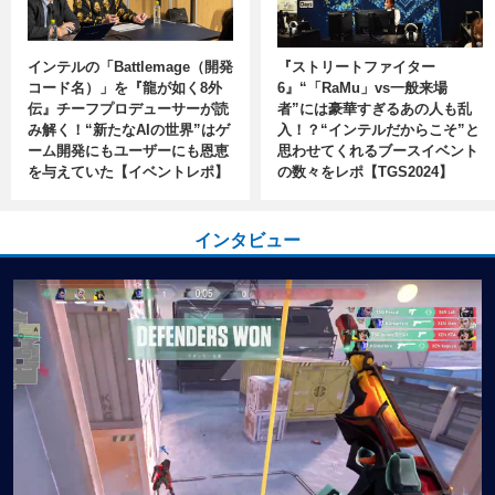
インテルの「Battlemage（開発
『ストリートファイター
コード名）」を『龍が如く8外
6』“「RaMu」vs一般来場
伝』チーフプロデューサーが読
者”には豪華すぎるあの人も乱
み解く！“新たなAIの世界”はゲ
入！？“インテルだからこそ”と
ーム開発にもユーザーにも恩恵
思わせてくれるブースイベント
を与えていた【イベントレポ】
の数々をレポ【TGS2024】
インタビュー