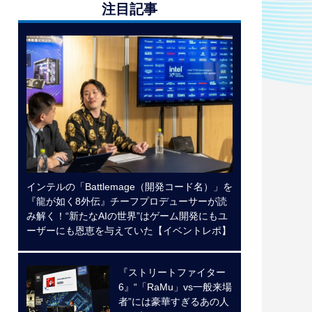
注目記事
インテルの「Battlemage（開発コード名）」を
『龍が如く8外伝』チーフプロデューサーが読
み解く！“新たなAIの世界”はゲーム開発にもユ
ーザーにも恩恵を与えていた【イベントレポ】
『ストリートファイター
6』“「RaMu」vs一般来場
者”には豪華すぎるあの人