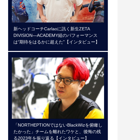
新ヘッドコーチCarlaoに訊く新生ZETA
DIVISION―ACADEMY組のパフォーマンス
は“期待をはるかに超えた”【インタビュー】
「NORTHEPTIONではないBlackWizを俯瞰し
たかった」チームを離れたワケと、後悔の残
る2023年を振り返る【インタビュー】