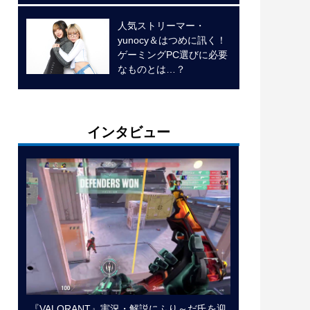
人気ストリーマー・
yunocy＆はつめに訊く！
ゲーミングPC選びに必要
なものとは…？
インタビュー
『VALORANT』実況・解説にふり～だ氏を迎