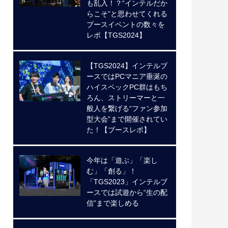
も乱入！？“インテルだか
らこそ”と思わせてくれる
ブースイベントの数々を
レポ【TGS2024】
【TGS2024】インテルブ
ースではPCマニア垂涎の
ハイスペックPC群はもち
ろん、ストリーマーと一
般人を繋げる“ファン参加
型大会”まで開催されてい
た！【ブースレポ】
今年は「遊ぶ」「楽し
む」「創る」！
「TGS2023」インテルブ
ースでは試遊から“生の配
信”まで楽しめる