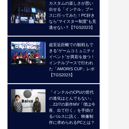
カスタムの楽しさが思い
出せる「インテル」ブー
スに行ってみた！PC好き
なら“マイスター制度”も見
逃せない？【TGS2023】
超至近距離での観戦もで
きる“ゲームコミュニティ
イベント”が異彩を放つ！
インテルブースで行われ
た「AMORIS CUP」レポ
【TGS2023】
「インテルのCPUの世代
の進化はとんでもない」
…22/7の新作MV「僕は今
夜、出て行く」を手掛け
るバルスに訊く、映像制
作に求められるPCとは？