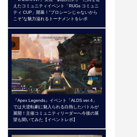
えたコミュニティイベント「RUGs コミュニ
ティ CUP」開幕！“プロシーンじゃないから
こそ”な魅力溢れるトーナメントをレポ
『Apex Legends』イベント「ALDS ver.4」
では大逆転劇に魅入られる白熱したバトルが
展開！主催コミュニティリーダーへ今後の展
望も聞いてみた【イベントレポ】