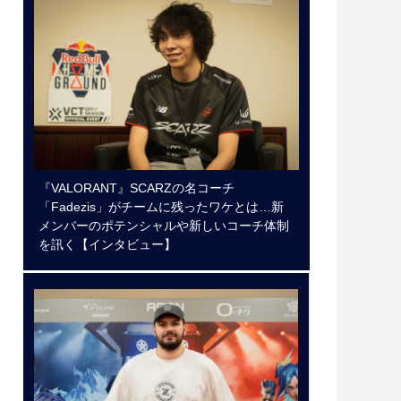
『VALORANT』SCARZの名コーチ
「Fadezis」がチームに残ったワケとは…新
メンバーのポテンシャルや新しいコーチ体制
を訊く【インタビュー】