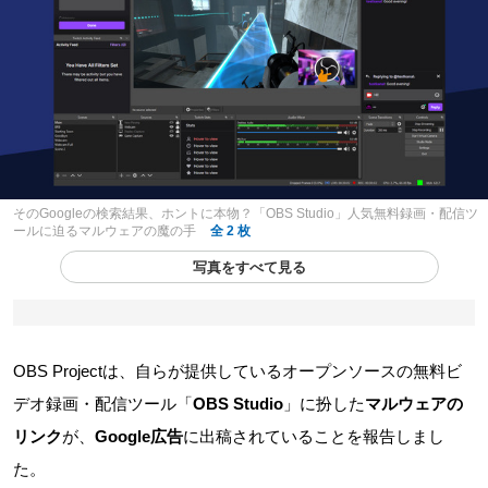
そのGoogleの検索結果、ホントに本物？「OBS Studio」人気無料録画・配信ツ
ールに迫るマルウェアの魔の手
全 2 枚
写真をすべて見る
OBS Projectは、自らが提供しているオープンソースの無料ビ
デオ録画・配信ツール「
OBS Studio
」に扮した
マルウェアの
リンク
が、
Google広告
に出稿されていることを報告しまし
た。