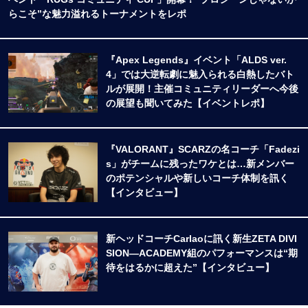
らこそ”な魅力溢れるトーナメントをレポ
『Apex Legends』イベント「ALDS ver.
4」では大逆転劇に魅入られる白熱したバト
ルが展開！主催コミュニティリーダーへ今後
の展望も聞いてみた【イベントレポ】
『VALORANT』SCARZの名コーチ「Fadezi
s」がチームに残ったワケとは…新メンバー
のポテンシャルや新しいコーチ体制を訊く
【インタビュー】
新ヘッドコーチCarlaoに訊く新生ZETA DIVI
SION―ACADEMY組のパフォーマンスは“期
待をはるかに超えた”【インタビュー】