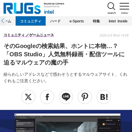
search
menu
ホーム
コミュニティ
ハード
e-Sports
特集
Intel Inside
2022.6.8 Wed 14:09
コミュニティ
ゲームニュース
そのGoogleの検索結果、ホントに本物…？
「OBS Studio」人気無料録画・配信ツールに
迫るマルウェアの魔の手
紛らわしいアドレスなどで惑わそうとするマルウェアサイト、くれ
ぐれもご注意ください。