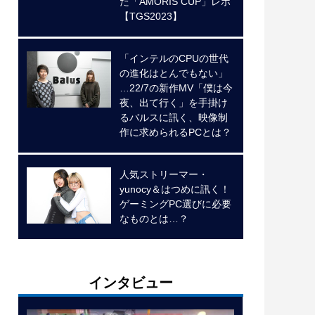
た「AMORIS CUP」レポ
【TGS2023】
「インテルのCPUの世代
の進化はとんでもない」
…22/7の新作MV「僕は今
夜、出て行く」を手掛け
るバルスに訊く、映像制
作に求められるPCとは？
人気ストリーマー・
yunocy＆はつめに訊く！
ゲーミングPC選びに必要
なものとは…？
インタビュー