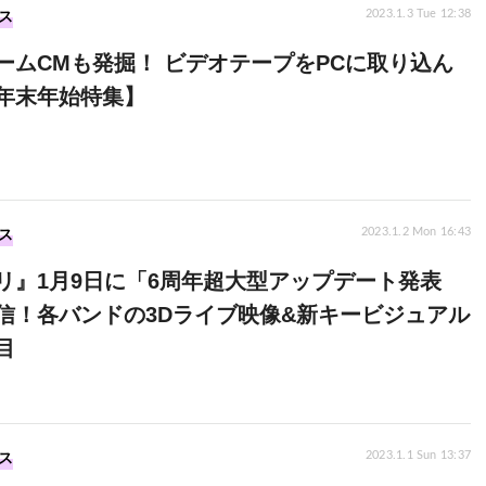
ス
2023.1.3 Tue 12:38
ームCMも発掘！ ビデオテープをPCに取り込ん
年末年始特集】
ス
2023.1.2 Mon 16:43
リ』1月9日に「6周年超大型アップデート発表
信！各バンドの3Dライブ映像&新キービジュアル
目
ス
2023.1.1 Sun 13:37