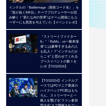
インテルの「Battlemage（開発コード名）」を
『龍が如く8外伝』チーフプロデューサーが読
み解く！“新たなAIの世界”はゲーム開発にもユ
ーザーにも恩恵を与えていた【イベントレポ】
『ストリートファイター
6』“「RaMu」vs一般来場
者”には豪華すぎるあの人
も乱入！？“インテルだか
らこそ”と思わせてくれる
ブースイベントの数々を
レポ【TGS2024】
【TGS2024】インテルブ
ースではPCマニア垂涎の
ハイスペックPC群はもち
ろん、ストリーマーと一
般人を繋げる“ファン参加
型大会”まで開催されてい