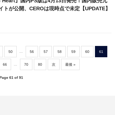
ic Heart』国内PS版は4月13日発売！国内販売元
イトが公開、CEROは現時点で未定【UPDATE】
…
50
56
57
58
59
60
61
…
66
70
80
次
最後
Page 61 of 91