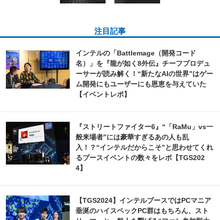
注目記事
インテルの「Battlemage（開発コード
名）」を『龍が如く8外伝』チーフプロデュ
ーサーが読み解く！“新たなAIの世界”はゲー
ム開発にもユーザーにも恩恵を与えていた
【イベントレポ】
『ストリートファイター6』“「RaMu」vs一
般来場者”には豪華すぎるあの人も乱
入！？“インテルだからこそ”と思わせてくれ
るブースイベントの数々をレポ【TGS202
4】
【TGS2024】インテルブースではPCマニア
垂涎のハイスペックPC群はもちろん、スト