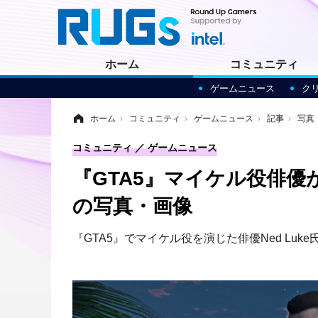
ホーム
コミュニティ
ゲームニュース
ク
ホーム
›
コミュニティ
›
ゲームニュース
›
記事
›
写真
コミュニティ
ゲームニュース
『GTA5』マイケル役俳優
の写真・画像
『GTA5』でマイケル役を演じた俳優Ned L