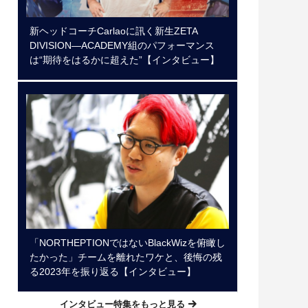
新ヘッドコーチCarlaoに訊く新生ZETA
DIVISION―ACADEMY組のパフォーマンス
は“期待をはるかに超えた”【インタビュー】
「NORTHEPTIONではないBlackWizを俯瞰し
たかった」チームを離れたワケと、後悔の残
る2023年を振り返る【インタビュー】
インタビュー特集をもっと見る