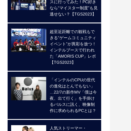
スに行ってみた！PC好き
なら“マイスター制度”も見
逃せない？【TGS2023】
超至近距離での観戦もで
きる“ゲームコミュニティ
イベント”が異彩を放つ！
インテルブースで行われ
た「AMORIS CUP」レポ
【TGS2023】
「インテルのCPUの世代
の進化はとんでもない」
…22/7の新作MV「僕は今
夜、出て行く」を手掛け
るバルスに訊く、映像制
作に求められるPCとは？
人気ストリーマー・