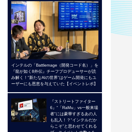
インテルの「Battlemage（開発コード名）」を
『龍が如く8外伝』チーフプロデューサーが読
み解く！“新たなAIの世界”はゲーム開発にもユ
ーザーにも恩恵を与えていた【イベントレポ】
『ストリートファイター
6』“「RaMu」vs一般来場
者”には豪華すぎるあの人
も乱入！？“インテルだか
らこそ”と思わせてくれる