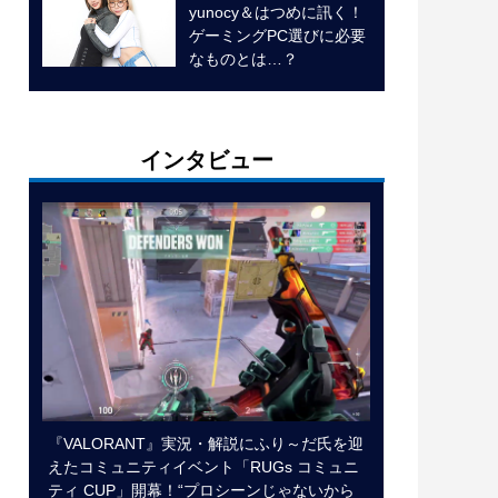
yunocy＆はつめに訊く！
ゲーミングPC選びに必要
なものとは…？
インタビュー
『VALORANT』実況・解説にふり～だ氏を迎
えたコミュニティイベント「RUGs コミュニ
ティ CUP」開幕！“プロシーンじゃないから