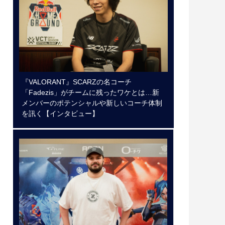
『VALORANT』SCARZの名コーチ
「Fadezis」がチームに残ったワケとは…新
メンバーのポテンシャルや新しいコーチ体制
を訊く【インタビュー】