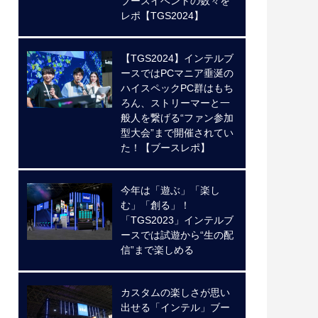
ブースイベントの数々を
レポ【TGS2024】
【TGS2024】インテルブ
ースではPCマニア垂涎の
ハイスペックPC群はもち
ろん、ストリーマーと一
般人を繋げる“ファン参加
型大会”まで開催されてい
た！【ブースレポ】
今年は「遊ぶ」「楽し
む」「創る」！
「TGS2023」インテルブ
ースでは試遊から“生の配
信”まで楽しめる
カスタムの楽しさが思い
出せる「インテル」ブー