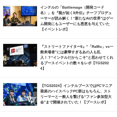
インテルの「Battlemage（開発コード
名）」を『龍が如く8外伝』チーフプロデュ
ーサーが読み解く！“新たなAIの世界”はゲー
ム開発にもユーザーにも恩恵を与えていた
【イベントレポ】
『ストリートファイター6』“「RaMu」vs一
般来場者”には豪華すぎるあの人も乱
入！？“インテルだからこそ”と思わせてくれ
るブースイベントの数々をレポ【TGS202
4】
【TGS2024】インテルブースではPCマニア
垂涎のハイスペックPC群はもちろん、スト
リーマーと一般人を繋げる“ファン参加型大
会”まで開催されていた！【ブースレポ】