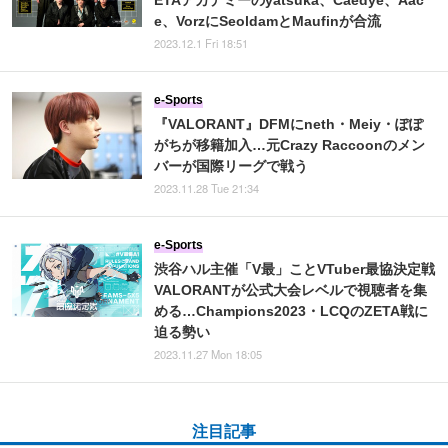
ETAアカデミーのyatsuka、Caedye、Aac
e、VorzにSeoldamとMaufinが合流
2023.12.1 Fri 18:51
e-Sports
『VALORANT』DFMにneth・Meiy・ぽぽ
がちが移籍加入…元Crazy Raccoonのメン
バーが国際リーグで戦う
2023.11.28 Tue 21:34
e-Sports
渋谷ハル主催「V最」ことVTuber最協決定戦
VALORANTが公式大会レベルで視聴者を集
める…Champions2023・LCQのZETA戦に
迫る勢い
2023.11.27 Mon 18:05
注目記事