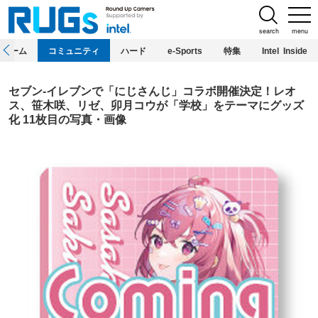
search
menu
ホーム
コミュニティ
ハード
e-Sports
特集
Intel Inside
セブン‐イレブンで「にじさんじ」コラボ開催決定！レオ
ス、笹木咲、リゼ、卯月コウが「学校」をテーマにグッズ
化 11枚目の写真・画像