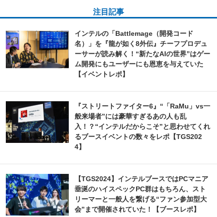
注目記事
インテルの「Battlemage（開発コード
名）」を『龍が如く8外伝』チーフプロデュ
ーサーが読み解く！“新たなAIの世界”はゲー
ム開発にもユーザーにも恩恵を与えていた
【イベントレポ】
『ストリートファイター6』“「RaMu」vs一
般来場者”には豪華すぎるあの人も乱
入！？“インテルだからこそ”と思わせてくれ
るブースイベントの数々をレポ【TGS202
4】
【TGS2024】インテルブースではPCマニア
垂涎のハイスペックPC群はもちろん、スト
リーマーと一般人を繋げる“ファン参加型大
会”まで開催されていた！【ブースレポ】