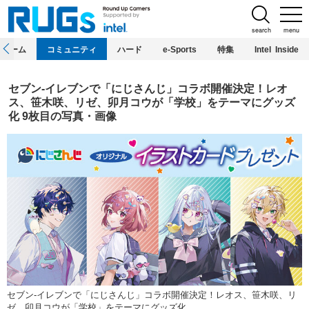
search
menu
ホーム
コミュニティ
ハード
e-Sports
特集
Intel Inside
セブン‐イレブンで「にじさんじ」コラボ開催決定！レオ
ス、笹木咲、リゼ、卯月コウが「学校」をテーマにグッズ
化 9枚目の写真・画像
セブン‐イレブンで「にじさんじ」コラボ開催決定！レオス、笹木咲、リ
ゼ、卯月コウが「学校」をテーマにグッズ化