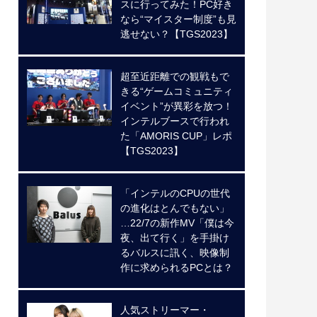
スに行ってみた！PC好き
なら“マイスター制度”も見
逃せない？【TGS2023】
超至近距離での観戦もで
きる“ゲームコミュニティ
イベント”が異彩を放つ！
インテルブースで行われ
た「AMORIS CUP」レポ
【TGS2023】
「インテルのCPUの世代
の進化はとんでもない」
…22/7の新作MV「僕は今
夜、出て行く」を手掛け
るバルスに訊く、映像制
作に求められるPCとは？
人気ストリーマー・