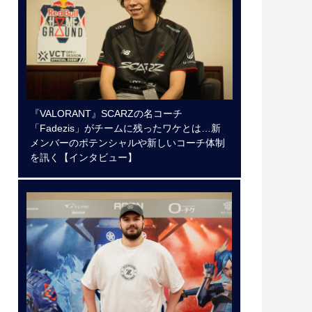
『VALORANT』SCARZの名コーチ
「Fadezis」がチームに残ったワケとは…新
メンバーのポテンシャルや新しいコーチ体制
を訊く【インタビュー】