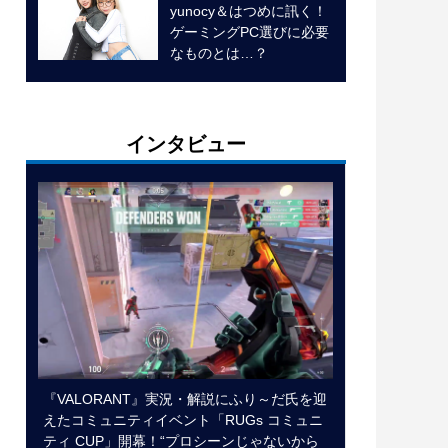
yunocy＆はつめに訊く！
ゲーミングPC選びに必要
なものとは…？
インタビュー
『VALORANT』実況・解説にふり～だ氏を迎
えたコミュニティイベント「RUGs コミュニ
ティ CUP」開幕！“プロシーンじゃないから