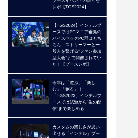
ブースイベントの数々を
レポ【TGS2024】
【TGS2024】インテルブ
ースではPCマニア垂涎の
ハイスペックPC群はもち
ろん、ストリーマーと一
般人を繋げる“ファン参加
型大会”まで開催されてい
た！【ブースレポ】
今年は「遊ぶ」「楽し
む」「創る」！
「TGS2023」インテルブ
ースでは試遊から“生の配
信”まで楽しめる
カスタムの楽しさが思い
出せる「インテル」ブー