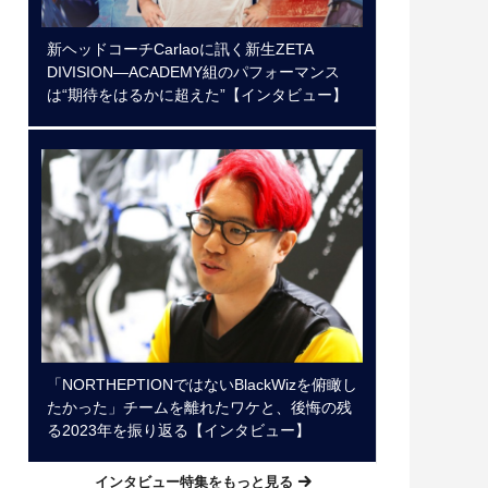
新ヘッドコーチCarlaoに訊く新生ZETA
DIVISION―ACADEMY組のパフォーマンス
は“期待をはるかに超えた”【インタビュー】
「NORTHEPTIONではないBlackWizを俯瞰し
たかった」チームを離れたワケと、後悔の残
る2023年を振り返る【インタビュー】
インタビュー特集をもっと見る