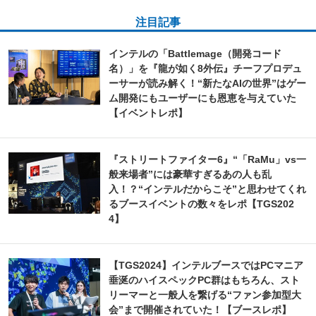
注目記事
インテルの「Battlemage（開発コード
名）」を『龍が如く8外伝』チーフプロデュ
ーサーが読み解く！“新たなAIの世界”はゲー
ム開発にもユーザーにも恩恵を与えていた
【イベントレポ】
『ストリートファイター6』“「RaMu」vs一
般来場者”には豪華すぎるあの人も乱
入！？“インテルだからこそ”と思わせてくれ
るブースイベントの数々をレポ【TGS202
4】
【TGS2024】インテルブースではPCマニア
垂涎のハイスペックPC群はもちろん、スト
リーマーと一般人を繋げる“ファン参加型大
会”まで開催されていた！【ブースレポ】