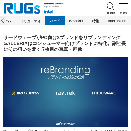
search
menu
ホーム
コミュニティ
ハード
e-Sports
特集
Intel Inside
サードウェーブがPC向け3ブランドをリブランディング―
GALLERIAはコンシューマー向けブランドに特化。副社長
にその狙いを聞く 7枚目の写真・画像