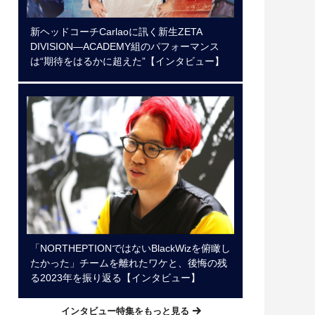
新ヘッドコーチCarlaoに訊く新生ZETA
DIVISION―ACADEMY組のパフォーマンス
は“期待をはるかに超えた”【インタビュー】
「NORTHEPTIONではないBlackWizを俯瞰し
たかった」チームを離れたワケと、後悔の残
る2023年を振り返る【インタビュー】
インタビュー特集をもっと見る