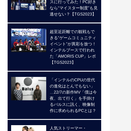
スに行ってみた！PC好き
なら“マイスター制度”も見
逃せない？【TGS2023】
超至近距離での観戦もで
きる“ゲームコミュニティ
イベント”が異彩を放つ！
インテルブースで行われ
た「AMORIS CUP」レポ
【TGS2023】
「インテルのCPUの世代
の進化はとんでもない」
…22/7の新作MV「僕は今
夜、出て行く」を手掛け
るバルスに訊く、映像制
作に求められるPCとは？
人気ストリーマー・