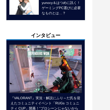
yunocy＆はつめに訊く！
ゲーミングPC選びに必要
なものとは…？
インタビュー
『VALORANT』実況・解説にふり～だ氏を迎
えたコミュニティイベント「RUGs コミュニ
ティ CUP」開幕！“プロシーンじゃないから