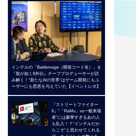
インテルの「Battlemage（開発コード名）」を
『龍が如く8外伝』チーフプロデューサーが読
み解く！“新たなAIの世界”はゲーム開発にもユ
ーザーにも恩恵を与えていた【イベントレポ】
『ストリートファイター
6』“「RaMu」vs一般来場
者”には豪華すぎるあの人
も乱入！？“インテルだか
らこそ”と思わせてくれる