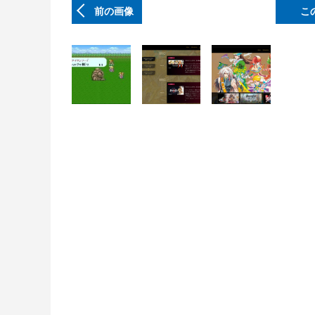
前の画像
こ