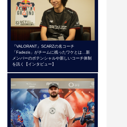
『VALORANT』SCARZの名コーチ
「Fadezis」がチームに残ったワケとは…新
メンバーのポテンシャルや新しいコーチ体制
を訊く【インタビュー】