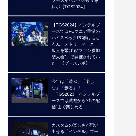
ブースイベントの数々を
レポ【TGS2024】
【TGS2024】インテルブ
ースではPCマニア垂涎の
ハイスペックPC群はもち
ろん、ストリーマーと一
般人を繋げる“ファン参加
型大会”まで開催されてい
た！【ブースレポ】
今年は「遊ぶ」「楽し
む」「創る」！
「TGS2023」インテルブ
ースでは試遊から“生の配
信”まで楽しめる
カスタムの楽しさが思い
出せる「インテル」ブー