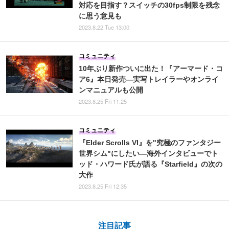
対応を目指す？スイッチの30fps制限を残念
に思う意見も
2023.8.22 Tue 13:00
コミュニティ
10年ぶり新作ついに出た！『アーマード・コ
ア6』本日発売―実写トレイラーやオンライ
ンマニュアルも公開
2023.8.25 Fri 11:25
コミュニティ
『Elder Scrolls VI』を"究極のファンタジー
世界シム"にしたい―海外インタビューでト
ッド・ハワード氏が語る『Starfield』の次の
大作
2023.8.25 Fri 12:35
注目記事