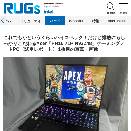
search
menu
ホーム
コミュニティ
ハード
e-Sports
特集
Intel Inside
これでもかというくらいハイスペック！だけど排熱にもし
っかりこだわるAcer「PH16-71P-N93Z48」ゲーミングノ
ートPC【試用レポート】 1枚目の写真・画像