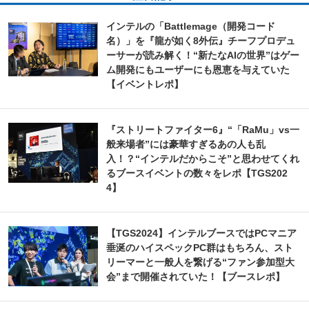
インテルの「Battlemage（開発コード
名）」を『龍が如く8外伝』チーフプロデュ
ーサーが読み解く！“新たなAIの世界”はゲー
ム開発にもユーザーにも恩恵を与えていた
【イベントレポ】
『ストリートファイター6』“「RaMu」vs一
般来場者”には豪華すぎるあの人も乱
入！？“インテルだからこそ”と思わせてくれ
るブースイベントの数々をレポ【TGS202
4】
【TGS2024】インテルブースではPCマニア
垂涎のハイスペックPC群はもちろん、スト
リーマーと一般人を繋げる“ファン参加型大
会”まで開催されていた！【ブースレポ】