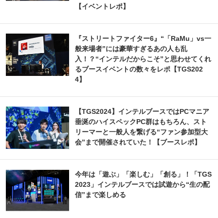
【イベントレポ】
『ストリートファイター6』“「RaMu」vs一
般来場者”には豪華すぎるあの人も乱
入！？“インテルだからこそ”と思わせてくれ
るブースイベントの数々をレポ【TGS202
4】
【TGS2024】インテルブースではPCマニア
垂涎のハイスペックPC群はもちろん、スト
リーマーと一般人を繋げる“ファン参加型大
会”まで開催されていた！【ブースレポ】
今年は「遊ぶ」「楽しむ」「創る」！「TGS
2023」インテルブースでは試遊から“生の配
信”まで楽しめる