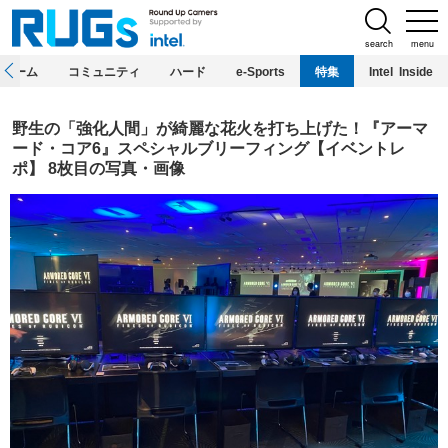
search
menu
ホーム
コミュニティ
ハード
e-Sports
特集
Intel Inside
野生の「強化人間」が綺麗な花火を打ち上げた！『アーマ
ード・コア6』スペシャルブリーフィング【イベントレ
ポ】 8枚目の写真・画像