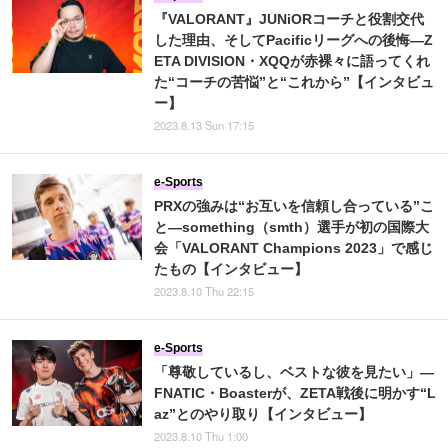
『VALORANT』JUNiORコーチと役割交代
した理由、そしてPacificリーグへの後悔―Z
ETA DIVISION・XQQが赤裸々に語ってくれ
た“コーチの苦悩”と“これから”【インタビュ
ー】
2023.8.13 Sun 17:15
e-Sports
PRXの強みは“お互いを信頼し合っている”こ
と―something（smth）選手が初の国際大
会「VALORANT Champions 2023」で感じ
たもの【インタビュー】
2023.8.10 Thu 22:15
e-Sports
「尊敬しているし、ベストな彼を見たい」―
FNATIC・Boasterが、ZETA戦後に明かす“L
az”とのやり取り【インタビュー】
2023.8.10 Thu 1:00