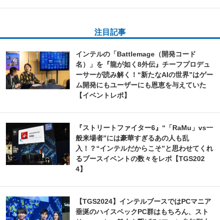
注目記事
インテルの「Battlemage（開発コード
名）」を『龍が如く8外伝』チーフプロデュ
ーサーが読み解く！“新たなAIの世界”はゲー
ム開発にもユーザーにも恩恵を与えていた
【イベントレポ】
『ストリートファイター6』“「RaMu」vs一
般来場者”には豪華すぎるあの人も乱
入！？“インテルだからこそ”と思わせてくれ
るブースイベントの数々をレポ【TGS202
4】
【TGS2024】インテルブースではPCマニア
垂涎のハイスペックPC群はもちろん、スト