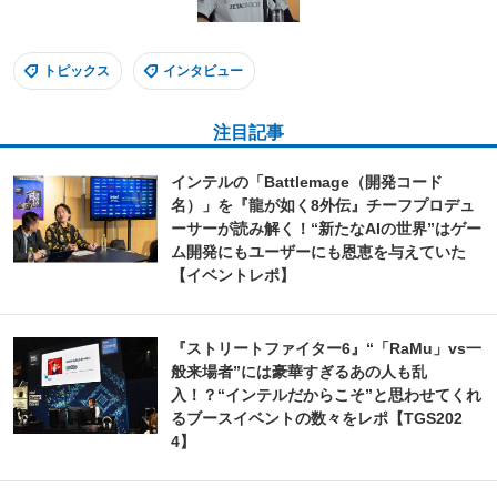
トピックス
インタビュー
注目記事
インテルの「Battlemage（開発コード
名）」を『龍が如く8外伝』チーフプロデュ
ーサーが読み解く！“新たなAIの世界”はゲー
ム開発にもユーザーにも恩恵を与えていた
【イベントレポ】
『ストリートファイター6』“「RaMu」vs一
般来場者”には豪華すぎるあの人も乱
入！？“インテルだからこそ”と思わせてくれ
るブースイベントの数々をレポ【TGS202
4】