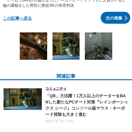
「ゲームでBANされ腹が立った」―ユービーアイソフトに人質がいると
嘘の通報をした男性に懲役3年の有罪判決
次の画像
この記事へ戻る
関連記事
コミュニティ
「QB」大活躍！1万人以上のチーターをBA
Nした新たなPCチート対策『レインボーシッ
クス シージ』コンソール版マウス・キーボ
ード排除も大きく進む
2023.7.6 Thu 12:40