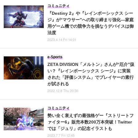
コミュニティ
『Destiny 2』や『レインボーシックス シー
ジ』が“マウサー”への取り締まり強化―家庭
用ゲーム機での競争力を損なうデバイスは御
法度
2023.4.14 Fri 14:01
e-Sports
ZETA DIVISION「メルトン」さんが“厄介”扱
い？『レインボーシックス シージ』に実装
された「評価システム」でプレイヤーの素行
が試される
2022.12.8 Thu 20:30
コミュニティ
勢い全く衰えずの最強格ゲー『ストリートフ
ァイター6』販売本数200万本突破！Twitter
では「ジュリ」の記念イラストも
2023.7.7 Fri 12:45