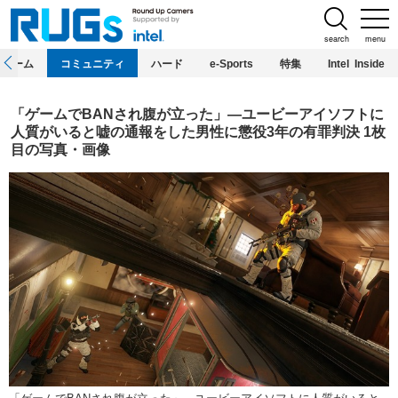
search
menu
ホーム
コミュニティ
ハード
e-Sports
特集
Intel Inside
「ゲームでBANされ腹が立った」―ユービーアイソフトに
人質がいると嘘の通報をした男性に懲役3年の有罪判決 1枚
目の写真・画像