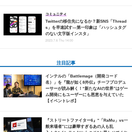
コミュニティ
Twitterの移住先になるか？新SNS「Thread
s」を早速試す―第一印象は「ハッシュタグ
のない文字版インスタ」
2023.7.6 Thu 14:00
注目記事
インテルの「Battlemage（開発コード
名）」を『龍が如く8外伝』チーフプロデュ
ーサーが読み解く！“新たなAIの世界”はゲー
ム開発にもユーザーにも恩恵を与えていた
【イベントレポ】
『ストリートファイター6』“「RaMu」vs一
般来場者”には豪華すぎるあの人も乱