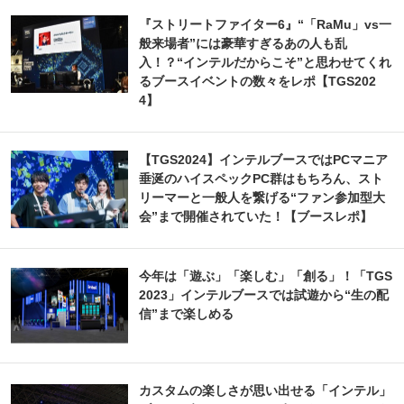
『ストリートファイター6』“「RaMu」vs一
般来場者”には豪華すぎるあの人も乱
入！？“インテルだからこそ”と思わせてくれ
るブースイベントの数々をレポ【TGS202
4】
【TGS2024】インテルブースではPCマニア
垂涎のハイスペックPC群はもちろん、スト
リーマーと一般人を繋げる“ファン参加型大
会”まで開催されていた！【ブースレポ】
今年は「遊ぶ」「楽しむ」「創る」！「TGS
2023」インテルブースでは試遊から“生の配
信”まで楽しめる
カスタムの楽しさが思い出せる「インテル」