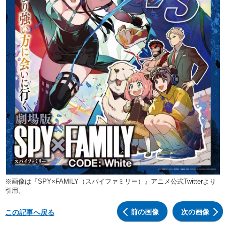
※画像は『SPY×FAMILY（スパイファミリー）』アニメ公式Twitterより
引用。
前の画像
次の画像
この記事へ戻る