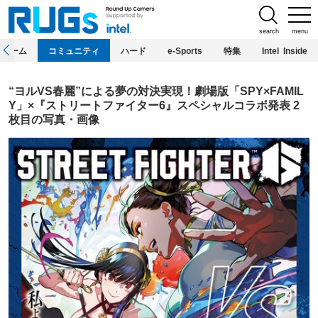
search
menu
ホーム
コミュニティ
ハード
e-Sports
特集
Intel Inside
“ヨルVS春麗”による夢の対決実現！劇場版「SPY×FAMIL
Y」×『ストリートファイター6』スペシャルコラボ発表 2
枚目の写真・画像