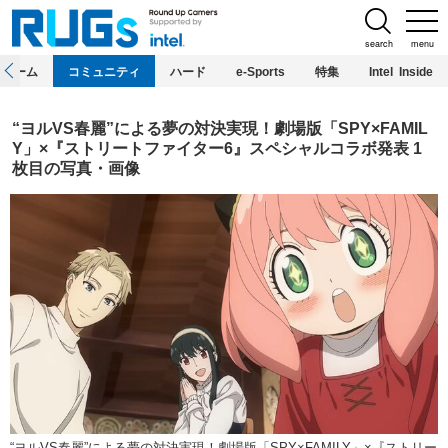
search
menu
ホーム
コミュニティ
ハード
e-Sports
特集
Intel Inside
“ヨルVS春麗”による夢の対決実現！劇場版「SPY×FAMIL
Y」×『ストリートファイター6』スペシャルコラボ発表 1
枚目の写真・画像
“ヨルVS春麗”による夢の対決実現！劇場版「SPY×FAMILY」×『ストリー