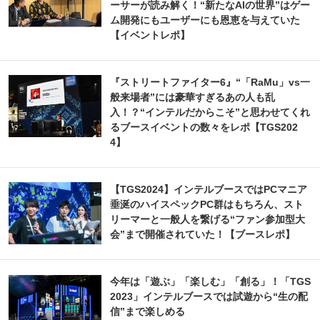
ーサーが読み解く！“新たなAIの世界”はゲー
ム開発にもユーザーにも恩恵を与えていた
【イベントレポ】
『ストリートファイター6』“「RaMu」vs一
般来場者”には豪華すぎるあの人も乱
入！？“インテルだからこそ”と思わせてくれ
るブースイベントの数々をレポ【TGS202
4】
【TGS2024】インテルブースではPCマニア
垂涎のハイスペックPC群はもちろん、スト
リーマーと一般人を繋げる“ファン参加型大
会”まで開催されていた！【ブースレポ】
今年は「遊ぶ」「楽しむ」「創る」！「TGS
2023」インテルブースでは試遊から“生の配
信”まで楽しめる