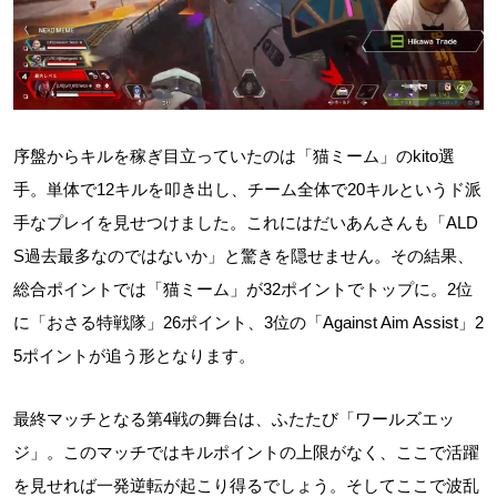
序盤からキルを稼ぎ目立っていたのは「猫ミーム」のkito選
手。単体で12キルを叩き出し、チーム全体で20キルというド派
手なプレイを見せつけました。これにはだいあんさんも「ALD
S過去最多なのではないか」と驚きを隠せません。その結果、
総合ポイントでは「猫ミーム」が32ポイントでトップに。2位
に「おさる特戦隊」26ポイント、3位の「Against Aim Assist」2
5ポイントが追う形となります。
最終マッチとなる第4戦の舞台は、ふたたび「ワールズエッ
ジ」。このマッチではキルポイントの上限がなく、ここで活躍
を見せれば一発逆転が起こり得るでしょう。そしてここで波乱