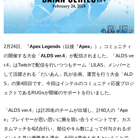
2月24日、『
Apex Legends
（以後『
Apex
』）』コミュニティ
の開催する大会「
ALDS ver.4
」が配信されました。「ALDS ve
r.4」はTwitchで配信を行いつつもチーム「LILAS」メンバーと
して活躍される「だいあん」氏が企画、運営を行う大会「ALD
S」の第4回目です。今回はインテルのコミュニティ応援プロジ
ェクトであるRUGsが開催のサポートを行いました。
「ALDS ver.4」は計20名のチームが出場し、計60人の『Ape
x』プレイヤーが思い思いに腕を競い合うイベントです。カス
タムマッチを4試合行い、順位やキル数によって付与されるポ
イントを基に優勝者を選出。今回は賞金も出るということで、