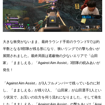
大きな衝突がないまま、最終ラウンド手前のラウンド5では約
半数となる9部隊が残る形になり、狭いリングでの撃ち合いが
展開されました。最終局面は遮蔽物の少ないエリアで「山田
家」「まましえる」「Against Aim Assist」3部隊の睨みあいが
発生！
「Against Aim Assist」が3人フルメンバーで残っているのに対
し、「まましえる」が残り2人、「山田家」が山田選手1人とい
う状況で、お互いの出方を伺う流れになりました。そして発生
した「まましえる」「Against Aim Assist」の撃ちあいは「Agai