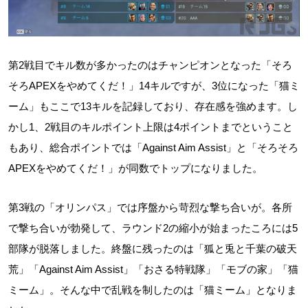
第2戦目でキル数が多かったのはチャンピオンとなった「そろ
そろAPEXをやめてくだ！」14キルですが、3位になった「猫ミ
ーム」もここで13キルを記録しており、存在感を強めます。し
かし1、2戦目のキルポイント上限は4ポイントまでということ
もあり、総合ポイントでは「Against Aim Assist」と「そろそろ
APEXをやめてくだ！」が同数でトップになりました。
第3戦の「オリンパス」では序盤から苛烈な撃ち合いが。各所
で撃ち合いが勃発して、ラウンド2の縮小が始まったころには5
部隊が脱落しました。終盤に残ったのは「狐と兎と千葉の破天
荒」「Against Aim Assist」「おさる特戦隊」「モブの家」「猫
ミーム」。そんな中で乱戦を制したのは「猫ミーム」となりま