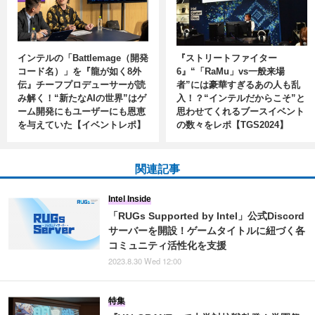
インテルの「Battlemage（開発
『ストリートファイター
コード名）」を『龍が如く8外
6』“「RaMu」vs一般来場
伝』チーフプロデューサーが読
者”には豪華すぎるあの人も乱
み解く！“新たなAIの世界”はゲ
入！？“インテルだからこそ”と
ーム開発にもユーザーにも恩恵
思わせてくれるブースイベント
を与えていた【イベントレポ】
の数々をレポ【TGS2024】
関連記事
Intel Inside
「RUGs Supported by Intel」公式Discord
サーバーを開設！ゲームタイトルに紐づく各
コミュニティ活性化を支援
2023.8.30 Wed 12:00
特集