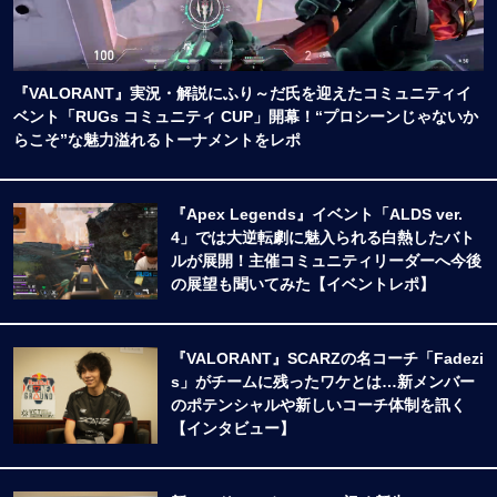
『VALORANT』実況・解説にふり～だ氏を迎えたコミュニティイ
ベント「RUGs コミュニティ CUP」開幕！“プロシーンじゃないか
らこそ”な魅力溢れるトーナメントをレポ
『Apex Legends』イベント「ALDS ver.
4」では大逆転劇に魅入られる白熱したバト
ルが展開！主催コミュニティリーダーへ今後
の展望も聞いてみた【イベントレポ】
『VALORANT』SCARZの名コーチ「Fadezi
s」がチームに残ったワケとは…新メンバー
のポテンシャルや新しいコーチ体制を訊く
【インタビュー】