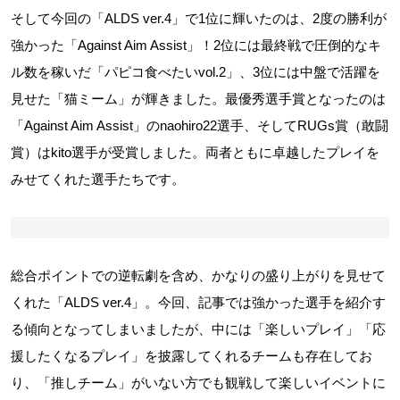
そして今回の「ALDS ver.4」で1位に輝いたのは、2度の勝利が
強かった「Against Aim Assist」！2位には最終戦で圧倒的なキ
ル数を稼いだ「パピコ食べたいvol.2」、3位には中盤で活躍を
見せた「猫ミーム」が輝きました。最優秀選手賞となったのは
「Against Aim Assist」のnaohiro22選手、そしてRUGs賞（敢闘
賞）はkito選手が受賞しました。両者ともに卓越したプレイを
みせてくれた選手たちです。
総合ポイントでの逆転劇を含め、かなりの盛り上がりを見せて
くれた「ALDS ver.4」。今回、記事では強かった選手を紹介す
る傾向となってしまいましたが、中には「楽しいプレイ」「応
援したくなるプレイ」を披露してくれるチームも存在してお
り、「推しチーム」がいない方でも観戦して楽しいイベントに