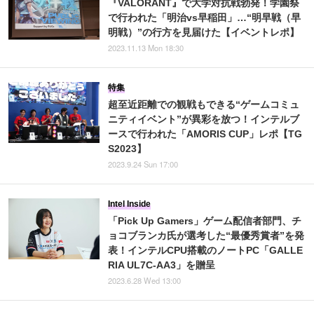
『VALORANT』で大学対抗戦勃発！学園祭
で行われた「明治vs早稲田」…“明早戦（早
明戦）”の行方を見届けた【イベントレポ】
2023.11.13 Mon 18:30
特集
超至近距離での観戦もできる“ゲームコミュ
ニティイベント”が異彩を放つ！インテルブ
ースで行われた「AMORIS CUP」レポ【TG
S2023】
2023.9.24 Sun 17:00
Intel Inside
「Pick Up Gamers」ゲーム配信者部門、チ
ョコブランカ氏が選考した“最優秀賞者”を発
表！インテルCPU搭載のノートPC「GALLE
RIA UL7C-AA3」を贈呈
2023.6.28 Wed 13:00