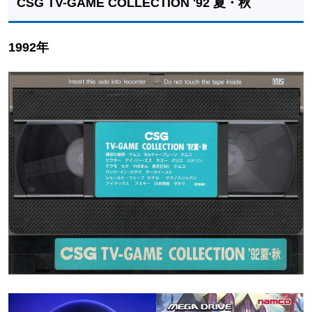
CSG TV-GAME COLLECTION '92 夏・秋
1992年