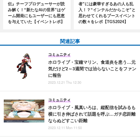
伝』チーフプロデューサーが読
者”には豪華すぎるあの人も乱
み解く！“新たなAIの世界”はゲ
入！？“インテルだからこそ”と
ーム開発にもユーザーにも恩恵
思わせてくれるブースイベント
を与えていた【イベントレポ】
の数々をレポ【TGS2024】
関連記事
コミュニティ
ホロライブ・宝鐘マリン、食道炎を患う…元
気だけど2～3週間では治らないことをファン
に報告
2023.12.21 Thu 12:30
コミュニティ
ホロライブ・風真いろは、縦配信を試みるも
横に引き伸ばされて話題を呼ぶ…ガチ恋距離
ならぬどすこい距離
2023.12.11 Mon 11:50