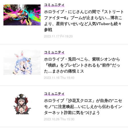
コミュニティ
ホロライブ・にじさんじの間で『ストリート
ファイター6』ブームが止まらない…博衣こ
より、星街すいせいなど人気VTuberも続々
参戦
2023.11.17 Fri 19:20
コミュニティ
ホロライブ・兎田ぺこら、紫咲シオンから
『桃鉄』をプレゼントされるも“前作”だっ
た…まさかの痛恨ミス
2023.11.16 Thu 19:40
コミュニティ
ホロライブ「沙花叉クロヱ」が自身の“ニセ
モノ”に注意喚起…いにしえから伝わるイン
ターネット詐欺に気をつけよう
2023.10.26 Thu 15:30