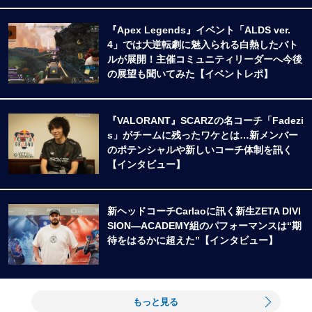
『Apex Legends』イベント「ALDS ver.
4」では大逆転劇に魅入られる白熱したバト
ルが展開！主催コミュニティリーダーへ今後
の展望も聞いてみた【イベントレポ】
『VALORANT』SCARZの名コーチ「Fadezi
s」がチームに残ったワケとは…新メンバー
のポテンシャルや新しいコーチ体制を訊く
【インタビュー】
新ヘッドコーチCarlaoに訊く新生ZETA DIVI
SION―ACADEMY組のパフォーマンスは“期
待をはるかに超えた”【インタビュー】
もっと見る