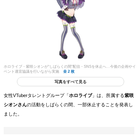
ホロライブ・紫咲シオンが“しばらくの間”配信・SNSを休止へ…今後の企画やイ
ベント適宜協議を行いながら実施
全 2 枚
写真をすべて見る
女性VTuberタレントグループ「
ホロライブ
」は、所属する
紫咲
シオンさん
の活動をしばらくの間、一部休止することを発表し
ました。