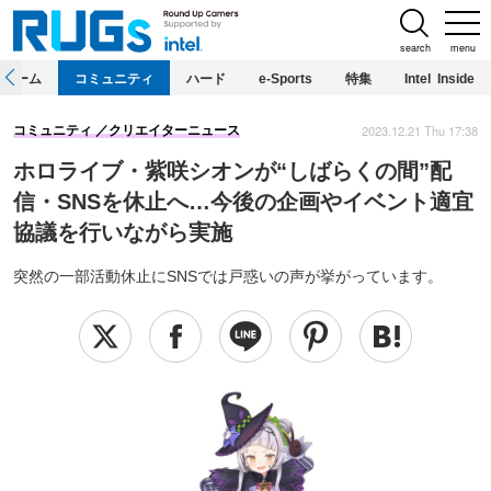
search
menu
ホーム
コミュニティ
ハード
e-Sports
特集
Intel Inside
2023.12.21 Thu 17:38
コミュニティ
クリエイターニュース
ホロライブ・紫咲シオンが“しばらくの間”配
信・SNSを休止へ…今後の企画やイベント適宜
協議を行いながら実施
突然の一部活動休止にSNSでは戸惑いの声が挙がっています。