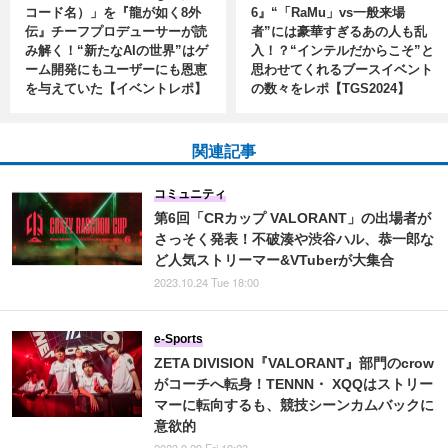
コード名）」を『龍が如く8外
6』“「RaMu」vs一般来場
伝』チーフプロデューサーが読
者”には豪華すぎるあの人も乱
み解く！“新たなAIの世界”はゲ
入！？“インテルだからこそ”と
ーム開発にもユーザーにも恩恵
思わせてくれるブースイベント
を与えていた【イベントレポ】
の数々をレポ【TGS2024】
関連記事
コミュニティ
第6回「CRカップ VALORANT」の出場者が
さっそく発表！不破湊や渋谷ハル、恭一郎な
ど人気ストリーマー&VTuberが大集合
2023.10.24 Tue 18:00
e-Sports
ZETA DIVISION『VALORANT』部門のcrow
がコーチへ転身！TENNN・ XQQはストリー
マーに転向するも、競技シーンカムバックに
意欲的
2023.9.29 Fri 19:23