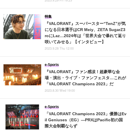
特集
『VALORANT』スーパースター“TenZ”が気
になる日本選手はCR Meiy、ZETA SugarZ3
roにLaz…2024年は「世界大会で暴れて返り
咲いてみせる」【インタビュー】
2023.9.28 Thu 12:00
e-Sports
『VALORANT』ファン感涙！超豪華な会
場・演出・ライブ・ファンフェスタ…これが
「VALORANT Champions 2023」だ
2023.8.30 Wed 19:00
e-Sports
「VALORANT Champions 2023」優勝はEv
il Geniuses（EG）―PRXはPacific初の国
際大会制覇ならず