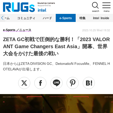
search
menu
ホーム
コミュニティ
ハード
e-Sports
特集
Intel Inside
2023.10.25 Wed 19:32
e-Sports
ニュース
ZETA GC初戦で圧倒的な勝利！「2023 VALOR
ANT Game Changers East Asia」開幕、世界
大会をかけた最後の戦い
日本からはZETA DIVISION GC、DetonatioN FocusMe、FENNEL H
OTELAVAが出場します。