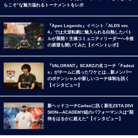
らこそ”な魅力溢れるトーナメントをレポ
『Apex Legends』イベント「ALDS ver.
4」では大逆転劇に魅入られる白熱したバト
ルが展開！主催コミュニティリーダーへ今後
の展望も聞いてみた【イベントレポ】
『VALORANT』SCARZの名コーチ「Fadezi
s」がチームに残ったワケとは…新メンバー
のポテンシャルや新しいコーチ体制を訊く
【インタビュー】
新ヘッドコーチCarlaoに訊く新生ZETA DIVI
SION―ACADEMY組のパフォーマンスは“期
待をはるかに超えた”【インタビュー】