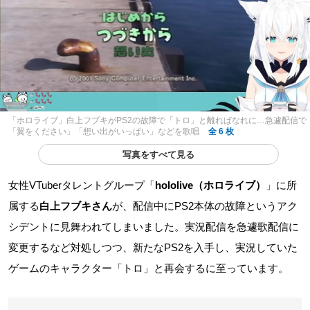
「ホロライブ」白上フブキがPS2の故障で「トロ」と離ればなれに…急遽配信で
「翼をください」「想い出がいっぱい」などを歌唱
全 6 枚
写真をすべて見る
女性VTuberタレントグループ「
hololive（ホロライブ）
」に所
属する
白上フブキさん
が、配信中にPS2本体の故障というアク
シデントに見舞われてしまいました。実況配信を急遽歌配信に
変更するなど対処しつつ、新たなPS2を入手し、実況していた
ゲームのキャラクター「トロ」と再会するに至っています。