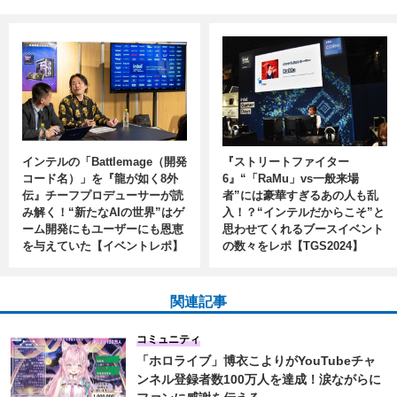
インテルの「Battlemage（開発
『ストリートファイター
コード名）」を『龍が如く8外
6』“「RaMu」vs一般来場
伝』チーフプロデューサーが読
者”には豪華すぎるあの人も乱
み解く！“新たなAIの世界”はゲ
入！？“インテルだからこそ”と
ーム開発にもユーザーにも恩恵
思わせてくれるブースイベント
を与えていた【イベントレポ】
の数々をレポ【TGS2024】
関連記事
コミュニティ
「ホロライブ」博衣こよりがYouTubeチャ
ンネル登録者数100万人を達成！涙ながらに