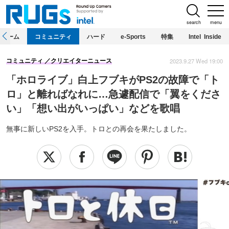
search
menu
ホーム
コミュニティ
ハード
e-Sports
特集
Intel Inside
2023.9.27 Wed 19:00
コミュニティ
クリエイターニュース
「ホロライブ」白上フブキがPS2の故障で「ト
ロ」と離ればなれに…急遽配信で「翼をくださ
い」「想い出がいっぱい」などを歌唱
無事に新しいPS2を入手。トロとの再会を果たしました。