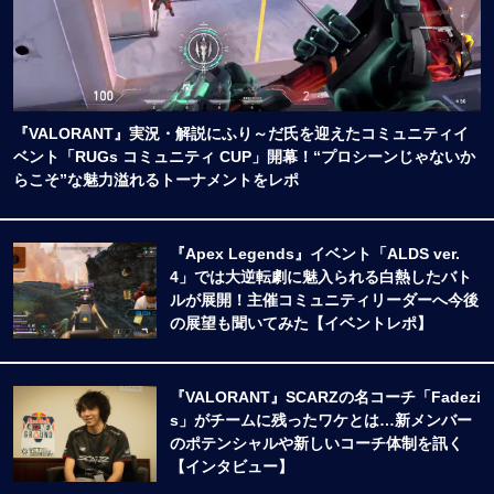
『VALORANT』実況・解説にふり～だ氏を迎えたコミュニティイ
ベント「RUGs コミュニティ CUP」開幕！“プロシーンじゃないか
らこそ”な魅力溢れるトーナメントをレポ
『Apex Legends』イベント「ALDS ver.
4」では大逆転劇に魅入られる白熱したバト
ルが展開！主催コミュニティリーダーへ今後
の展望も聞いてみた【イベントレポ】
『VALORANT』SCARZの名コーチ「Fadezi
s」がチームに残ったワケとは…新メンバー
のポテンシャルや新しいコーチ体制を訊く
【インタビュー】