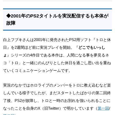
◆2001年のPS2タイトルを実況配信するも本体が
故障
白上フブキさんは2001年に発売されたPS2用ソフト『トロと休
日』を2週間ほど前に実況プレイを開始。『
どこでもいっし
ょ
』シリーズの4作目である本作は、人間になる事を夢見るネ
コ「トロ」と一緒にのんびりとした休日を過ごし思い出を重ね
ていくコミュニケーションゲームです。
実況のなかではホロライブのメンバーをトロに教え込むなど楽
しんでいる様子でしたが、まだスタートしたばかりの第二回終
了後、PS2が故障し、トロと一時のお別れを強いられることに
なったことを自身のX（旧Twitter）で明かしています（
第一回
/