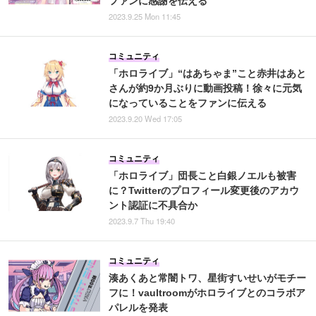
ファンに感謝を伝える
2023.9.25 Mon 11:45
コミュニティ
「ホロライブ」“はあちゃま”こと赤井はあと
さんが約9か月ぶりに動画投稿！徐々に元気
になっていることをファンに伝える
2023.9.20 Wed 17:05
コミュニティ
「ホロライブ」団長こと白銀ノエルも被害
に？Twitterのプロフィール変更後のアカウ
ント認証に不具合か
2023.9.7 Thu 19:40
コミュニティ
湊あくあと常闇トワ、星街すいせいがモチー
フに！vaultroomがホロライブとのコラボア
パレルを発表