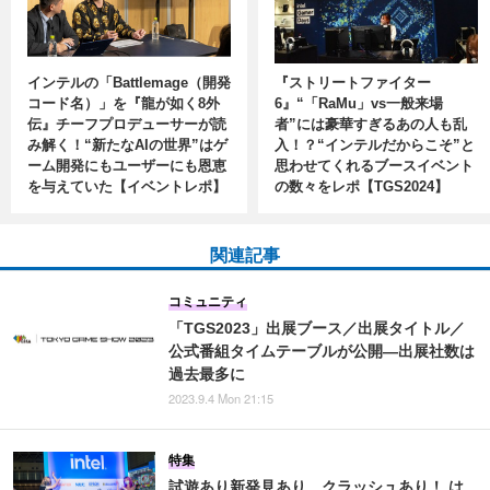
インテルの「Battlemage（開発
『ストリートファイター
コード名）」を『龍が如く8外
6』“「RaMu」vs一般来場
伝』チーフプロデューサーが読
者”には豪華すぎるあの人も乱
み解く！“新たなAIの世界”はゲ
入！？“インテルだからこそ”と
ーム開発にもユーザーにも恩恵
思わせてくれるブースイベント
を与えていた【イベントレポ】
の数々をレポ【TGS2024】
関連記事
コミュニティ
「TGS2023」出展ブース／出展タイトル／
公式番組タイムテーブルが公開―出展社数は
過去最多に
2023.9.4 Mon 21:15
特集
試遊あり新発見あり、クラッシュあり！ は