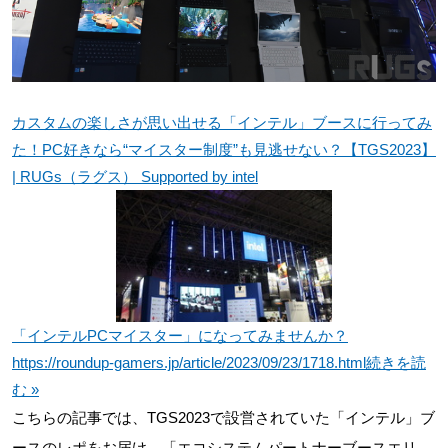
カスタムの楽しさが思い出せる「インテル」ブースに行ってみ
た！PC好きなら“マイスター制度”も見逃せない？【TGS2023】
| RUGs（ラグス） Supported by intel
「インテルPCマイスター」になってみませんか？
https://roundup-gamers.jp/article/2023/09/23/1718.html
続きを読
む »
こちらの記事では、TGS2023で設営されていた「インテル」ブ
ースのレポをお届け。「エコシステムパートナーブースエリ