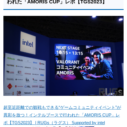
われた「AMORIS CUP」レポ【TGS2023】
超至近距離での観戦もできる“ゲームコミュニティイベント”が
異彩を放つ！インテルブースで行われた「AMORIS CUP」レ
ポ【TGS2023】 | RUGs（ラグス） Supported by intel