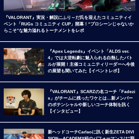
『VALORANT』実況・解説にふり～だ氏を迎えたコミュニティイ
ベント「RUGs コミュニティ CUP」開幕！“プロシーンじゃないか
らこそ”な魅力溢れるトーナメントをレポ
『Apex Legends』イベント「ALDS ver.
4」では大逆転劇に魅入られる白熱したバト
ルが展開！主催コミュニティリーダーへ今後
の展望も聞いてみた【イベントレポ】
『VALORANT』SCARZの名コーチ「Fadezi
s」がチームに残ったワケとは…新メンバー
のポテンシャルや新しいコーチ体制を訊く
【インタビュー】
新ヘッドコーチCarlaoに訊く新生ZETA DIVI
SION―ACADEMY組のパフォーマンスは“期