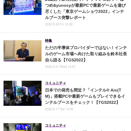
つめ&yunocyが最新PCで最新ゲームを遊び
尽くした「東京ゲームショウ2022」インテ
ルブース突撃レポート
2022.9.30 Fri 12:30
特集
ただの半導体プロバイダーではない！インテ
ルのゲーム市場へ向けた取り組みを鈴木社長
自ら語る【TGS2022】
2022.9.21 Wed 14:37
コミュニティ
日本での発売も間近？「インテル® Arc(T
M)」搭載PCや最新ゲームもプレイできるイ
ンテルブースをチェック！【TGS2022】
2022.9.17 Sat 13:00
コミュニティ