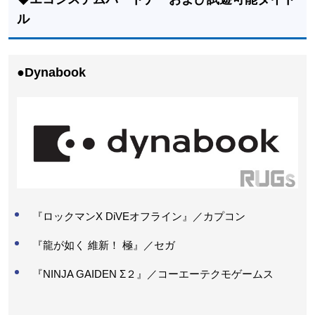
ル
●Dynabook
『ロックマンX DiVEオフライン』／カプコン
『龍が如く 維新！ 極』／セガ
『NINJA GAIDEN Σ２』／コーエーテクモゲームス