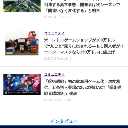
到達する異常事態―開発者は次シーズンで
「間違いなく変化する」と明言
2023.7.4 Tue 12:15
コミュニティ
米・レトロゲームショップが100万ドル
で“丸ごと”売りに出される―もし購入者がイ
ーロン・マスクなら150万ドルに値上げ
2023.7.3 Mon 18:10
コミュニティ
「呪術廻戦」初の家庭用ゲーム化！虎杖悠
仁、五条悟ら登場の2vs2対戦ACT『呪術廻
戦 戦華双乱』発表
2023.7.2 Sun 16:15
インタビュー