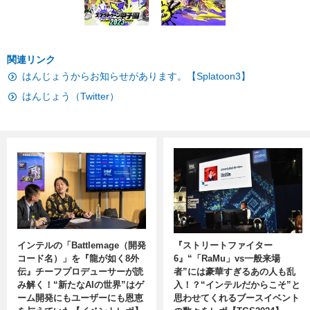
関連リンク
はんじょうからお知らせがあります。【Splatoon3】
はんじょう（Twitter）
インテルの「Battlemage（開発
『ストリートファイター
コード名）」を『龍が如く8外
6』“「RaMu」vs一般来場
伝』チーフプロデューサーが読
者”には豪華すぎるあの人も乱
み解く！“新たなAIの世界”はゲ
入！？“インテルだからこそ”と
ーム開発にもユーザーにも恩恵
思わせてくれるブースイベント