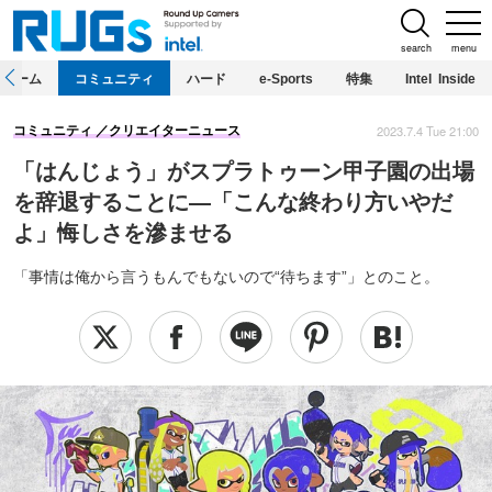
search
menu
ホーム
コミュニティ
ハード
e-Sports
特集
Intel Inside
2023.7.4 Tue 21:00
コミュニティ
クリエイターニュース
「はんじょう」がスプラトゥーン甲子園の出場
を辞退することに―「こんな終わり方いやだ
よ」悔しさを滲ませる
「事情は俺から言うもんでもないので“待ちます”」とのこと。