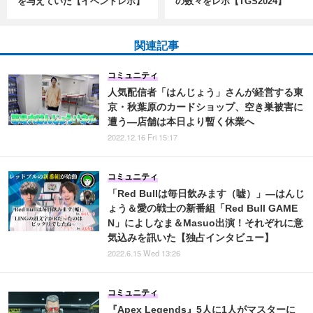
を与えていた【イベントレポ】
の数々をレポ【TGS2024】
関連記事
コミュニティ
人気配信者「はんじょう」さんが経営する東
京・秋葉原のカードショップ、空き巣被害に
遭う―店舗は本日より暫く休業へ
2022.12.16 Fri 15:17
コミュニティ
「Red Bullは毎日飲みます（嘘）」―はんじ
ょう＆愛の戦士の新番組「Red Bull GAME
N」によしなま＆Masuo出演！それぞれに意
気込みを訊いた【独占インタビュー】
2022.6.15 Wed 13:26
コミュニティ
『Apex Legends』5人に1人がマスターに