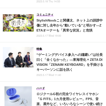
2023.5.18 Thu 14:55
コミュニティ
StylishNoobこと関優太、ネット上の誹謗中
傷に対し去年から“動いている”と明かす―Z
ETAオーナーも「異常な状況」と危惧
2023.5.17 Wed 19:00
特集
“ゲーミングデバイス参入への躊躇い”は社長
曰く「全くなかった」―東海理化 × ZETA DI
VISION「ZENAIM KEYBOARD」を手掛ける
キーパーソンに話を訊く
2023.5.17 Wed 11:40
ハード
ロジクールG初の完全ワイヤレスイヤホン
「G FITS」1カ月使用レビュー。FPS、音
楽、屋外など、いろいろなシーンで使い続け