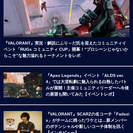
『VALORANT』実況・解説にふり～だ氏を迎えたコミュニティイ
ベント「RUGs コミュニティ CUP」開幕！“プロシーンじゃないか
らこそ”な魅力溢れるトーナメントをレポ
『Apex Legends』イベント「ALDS ver.
4」では大逆転劇に魅入られる白熱したバト
ルが展開！主催コミュニティリーダーへ今後
の展望も聞いてみた【イベントレポ】
『VALORANT』SCARZの名コーチ「Fadezi
s」がチームに残ったワケとは…新メンバー
のポテンシャルや新しいコーチ体制を訊く
【インタビュー】