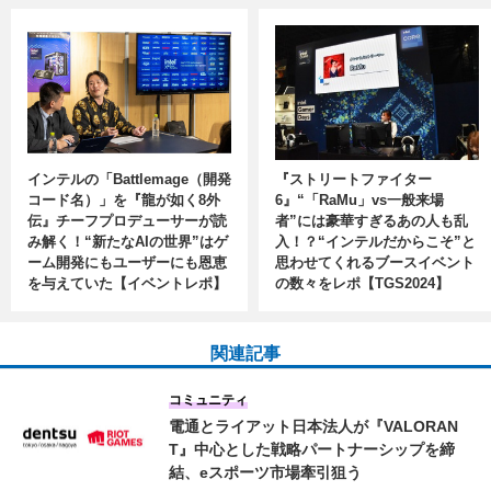
インテルの「Battlemage（開発
『ストリートファイター
コード名）」を『龍が如く8外
6』“「RaMu」vs一般来場
伝』チーフプロデューサーが読
者”には豪華すぎるあの人も乱
み解く！“新たなAIの世界”はゲ
入！？“インテルだからこそ”と
ーム開発にもユーザーにも恩恵
思わせてくれるブースイベント
を与えていた【イベントレポ】
の数々をレポ【TGS2024】
関連記事
コミュニティ
電通とライアット日本法人が『VALORAN
T』中心とした戦略パートナーシップを締
結、eスポーツ市場牽引狙う