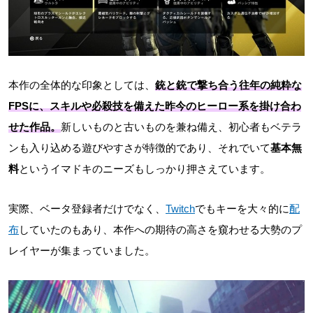
本作の全体的な印象としては、
銃と銃で撃ち合う往年の純粋な
FPSに、スキルや必殺技を備えた昨今のヒーロー系を掛け合わ
せた作品。
新しいものと古いものを兼ね備え、初心者もベテラ
ンも入り込める遊びやすさが特徴的であり、それでいて
基本無
料
というイマドキのニーズもしっかり押さえています。
実際、ベータ登録者だけでなく、
Twitch
でもキーを大々的に
配
布
していたのもあり、本作への期待の高さを窺わせる大勢のプ
レイヤーが集まっていました。