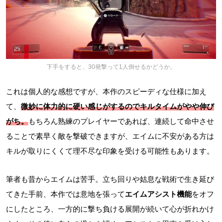
下手をすると、30発撃って1人倒せるかどうか。
これは個人的な感想ですが、本作のスピーディな仕様に加え
て、
微妙に体力的に硬い感じがする
のでキルタイムがやや伸び
がち。
もちろん熟練のプレイヤーであれば、連続して命中させ
ることで素早く敵を撃破できますが、エイムに不安がある方は
キルが取りにくくて理不尽な印象を受ける可能性もあります。
筆者も昔からエイムは苦手。立ち回りや姑息な戦術で生き延び
てきた手前、本作では意地を張って
エイムアシスト機能
をオフ
にしたところ、一方的に撃ち負ける展開が続いて心が折れかけ