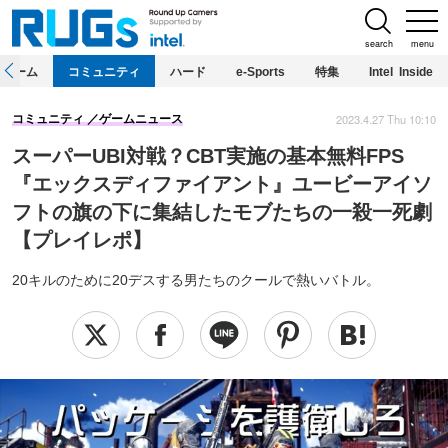
search
menu
ホーム
コミュニティ
ハード
e-Sports
特集
Intel Inside
2023.4.27 Thu 10:10
コミュニティ
ゲームニュース
スーパーUBI対戦？CBT実施の基本無料FPS
『エックスディファイアント』ユービーアイソ
フトの旗の下に集結したモブたちの一殺一死劇
【プレイレポ】
20キルのために20デスする男たちのクールで熱いバトル。