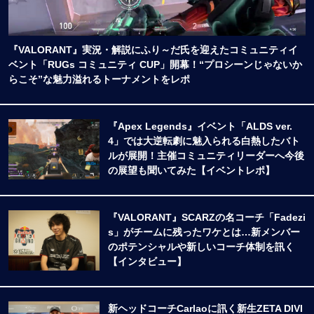
『VALORANT』実況・解説にふり～だ氏を迎えたコミュニティイ
ベント「RUGs コミュニティ CUP」開幕！“プロシーンじゃないか
らこそ”な魅力溢れるトーナメントをレポ
『Apex Legends』イベント「ALDS ver.
4」では大逆転劇に魅入られる白熱したバト
ルが展開！主催コミュニティリーダーへ今後
の展望も聞いてみた【イベントレポ】
『VALORANT』SCARZの名コーチ「Fadezi
s」がチームに残ったワケとは…新メンバー
のポテンシャルや新しいコーチ体制を訊く
【インタビュー】
新ヘッドコーチCarlaoに訊く新生ZETA DIVI