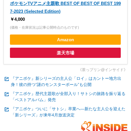
ポケモンTVアニメ主題歌 BEST OF BEST OF BEST 199
7-2023 (Selected Edition)
￥4,000
(価格・在庫状況は記事公開時点のものです)
Amazon
楽天市場
《茶っプリン@インサイド》
『アニポケ』新シリーズの主人公「ロイ」はカントー地方出
身！彼の持つ“謎のモンスターボール”も公開
『アニポケ』歴代主題歌が全部入り！サトシの旅路を振り返る
「ベストアルバム」発売
『アニポケ』ついに「サトシ」卒業へ―新たな主人公を迎えた
「新シリーズ」が来年4月放送決定