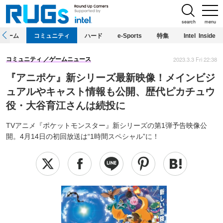
search
menu
ホーム
コミュニティ
ハード
e-Sports
特集
Intel Inside
2023.3.3 Fri 22:38
コミュニティ
ゲームニュース
『アニポケ』新シリーズ最新映像！メインビジ
ュアルやキャスト情報も公開、歴代ピカチュウ
役・大谷育江さんは続投に
TVアニメ『ポケットモンスター』新シリーズの第1弾予告映像公
開。4月14日の初回放送は“1時間スペシャル”に！