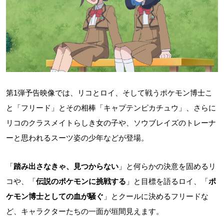
第1弾予告映像では、リコとロイ、そして戦うポケモン博士こ
と「フリード」とその相棒「キャプテンピカチュウ」、さらに
リコのクラスメイトらしき女の子や、ソウブレイズのトレーナ
ーと思われるスーツ姿の少年などが登場。
「
踏み出さなきゃ、見つからない
」と何らかの決意を固めるリ
コや、「
伝説のポケモンに挑戦する
」と目標を語るロイ、「
ポ
ケモン博士としての血が騒ぐ
」とクールに決めるフリードな
ど、キャラクターたちの一面が垣間見えます。