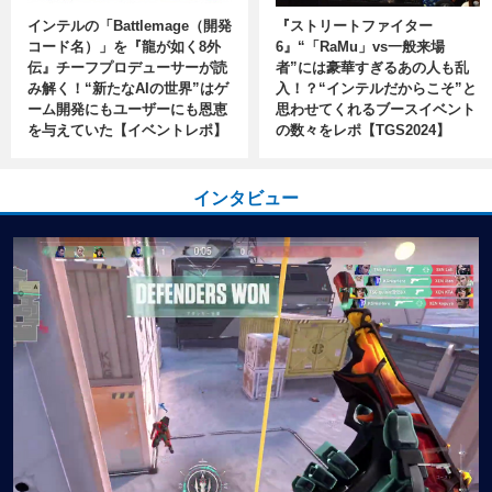
インテルの「Battlemage（開発
『ストリートファイター
コード名）」を『龍が如く8外
6』“「RaMu」vs一般来場
伝』チーフプロデューサーが読
者”には豪華すぎるあの人も乱
み解く！“新たなAIの世界”はゲ
入！？“インテルだからこそ”と
ーム開発にもユーザーにも恩恵
思わせてくれるブースイベント
を与えていた【イベントレポ】
の数々をレポ【TGS2024】
インタビュー