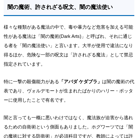
闇の魔術、許されざる呪文、闇の魔法使い
様々な種類がある魔法の中で、毒や暴力など危害を加える可能
性がある魔法は「闇の魔術(Dark Arts)」と呼ばれ、それに通じ
る者を「闇の魔法使い」と言います。大半が使用で違法になり
得るほか、危険な一部の呪文は「許されざる魔法」として禁忌
指定されています。
特に一撃の殺傷能力がある
「アバダ ケダブラ」
は闇の魔術の代
表であり、ヴォルデモートが生まれたばかりのハリー・ポッタ
ーに使用したことで有名です。
闇と言っても一概に悪いわけではなく、魔法族が迫害から逃れ
るための自衛術という側面もありました。ホグワーツでは「闇
の魔術に対する防衛術」が必須科目ですが、教師によっては許