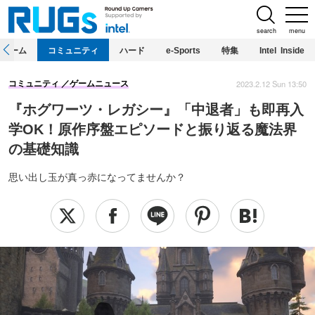
search
menu
ホーム
コミュニティ
ハード
e-Sports
特集
Intel Inside
2023.2.12 Sun 13:50
コミュニティ
ゲームニュース
『ホグワーツ・レガシー』「中退者」も即再入
学OK！原作序盤エピソードと振り返る魔法界
の基礎知識
思い出し玉が真っ赤になってませんか？