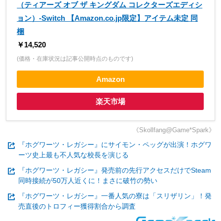
（ティアーズ オブ ザ キングダム コレクターズエディシ
ョン）-Switch 【Amazon.co.jp限定】アイテム未定 同
梱
￥14,520
(価格・在庫状況は記事公開時点のものです)
Amazon
楽天市場
《Skollfang@Game*Spark》
『ホグワーツ・レガシー』にサイモン・ペッグが出演！ホグワ
ーツ史上最も不人気な校長を演じる
『ホグワーツ・レガシー』発売前の先行アクセスだけでSteam
同時接続が50万人近くに！まさに破竹の勢い
『ホグワーツ・レガシー』一番人気の寮は「スリザリン」！発
売直後のトロフィー獲得割合から調査