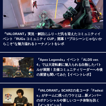
『VALORANT』実況・解説にふり～だ氏を迎えたコミュニティイ
ベント「RUGs コミュニティ CUP」開幕！“プロシーンじゃないか
らこそ”な魅力溢れるトーナメントをレポ
『Apex Legends』イベント「ALDS ver.
4」では大逆転劇に魅入られる白熱したバト
ルが展開！主催コミュニティリーダーへ今後
の展望も聞いてみた【イベントレポ】
『VALORANT』SCARZの名コーチ「Fadezi
s」がチームに残ったワケとは…新メンバー
のポテンシャルや新しいコーチ体制を訊く
【インタビュー】