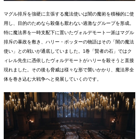
マグル排斥を強硬に主張する魔法使いは闇の魔術を積極的に使
用し、目的のためなら殺傷も厭わない過激なグループを形成。
特に魔法界を一時支配下に置いたヴォルデモート一派はマグル
排斥の暴政を敷き、ハリー・ポッターの物語はその「闇の魔法
使い」との戦いが通底していました。1巻「賢者の石」ではク
ィレル先生に憑依したヴォルデモートがハリーを殺そうと直接
現れました。その後も脅威は様々な形で襲いかかり、魔法界全
体を巻き込む大戦争へと発展していくのです。