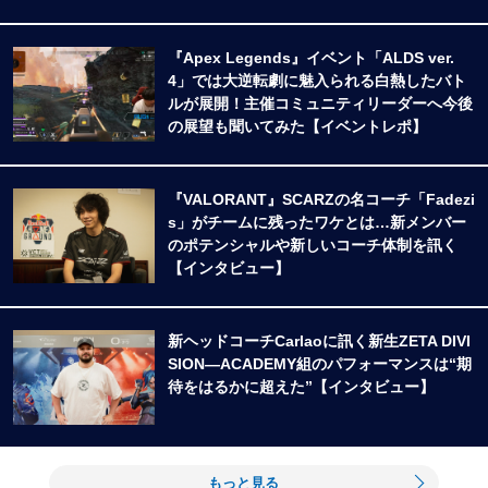
『Apex Legends』イベント「ALDS ver.
4」では大逆転劇に魅入られる白熱したバト
ルが展開！主催コミュニティリーダーへ今後
の展望も聞いてみた【イベントレポ】
『VALORANT』SCARZの名コーチ「Fadezi
s」がチームに残ったワケとは…新メンバー
のポテンシャルや新しいコーチ体制を訊く
【インタビュー】
新ヘッドコーチCarlaoに訊く新生ZETA DIVI
SION―ACADEMY組のパフォーマンスは“期
待をはるかに超えた”【インタビュー】
もっと見る