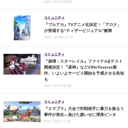
2023.1.24 Tue 20:54
コミュニティ
『ブルアカ』TVアニメ化決定！「アロナ」
が登場する“ティザービジュアル”解禁
2023.1.23 Mon 11:47
コミュニティ
『崩壊：スターレイル』ファイナルβテスト
開催決定！『原神』などのHoYoverse新
作、いよいよサービス開始を予感させる告知
も
2023.1.20 Fri 23:48
コミュニティ
『スマブラ』大会で対戦相手に暴力を振るう
事件が発生―負けた腹いせに渾身ビンタ
2023.1.20 Fri 17:54