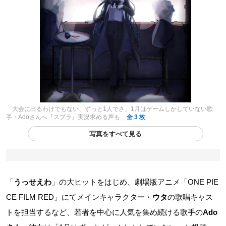
「大会に出るわけでもない、ずっと1人でさ」1月はゲームしかしていない歌
手・Adoさんへ『スプラ』実況求める声も
全 3 枚
写真をすべて見る
「
うっせえわ
」の大ヒットをはじめ、劇場版アニメ「ONE PIE
CE FILM RED」にてメインキャラクター・
ウタ
の歌唱キャス
トを担当するなど、若者を中心に人気を集め続ける歌手の
Ado