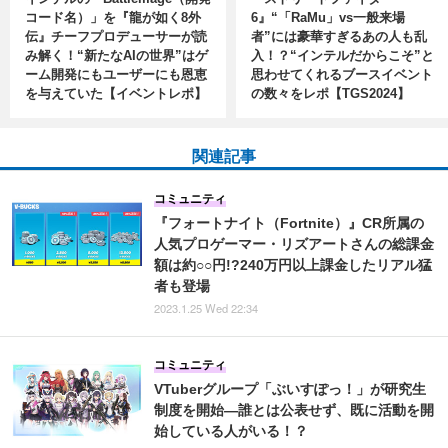
コード名）」を『龍が如く8外
6』“「RaMu」vs一般来場
伝』チーフプロデューサーが読
者”には豪華すぎるあの人も乱
み解く！“新たなAIの世界”はゲ
入！？“インテルだからこそ”と
ーム開発にもユーザーにも恩恵
思わせてくれるブースイベント
を与えていた【イベントレポ】
の数々をレポ【TGS2024】
関連記事
コミュニティ
『フォートナイト（Fortnite）』CR所属の
人気プロゲーマー・リズアートさんの総課金
額は約○○円!?240万円以上課金したリアル猛
者も登場
2023.1.25 Wed 22:34
コミュニティ
VTuberグループ「ぶいすぽっ！」が研究生
制度を開始―誰とは公表せず、既に活動を開
始している人がいる！？