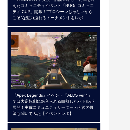
えたコミュニティイベント「RUGs コミュニ
ティ CUP」開幕！“プロシーンじゃないから
こそ”な魅力溢れるトーナメントをレポ
『Apex Legends』イベント「ALDS ver.4」
では大逆転劇に魅入られる白熱したバトルが
展開！主催コミュニティリーダーへ今後の展
望も聞いてみた【イベントレポ】