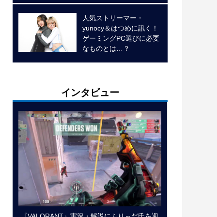
人気ストリーマー・
yunocy＆はつめに訊く！
ゲーミングPC選びに必要
なものとは…？
インタビュー
『VALORANT』実況・解説にふり～だ氏を迎