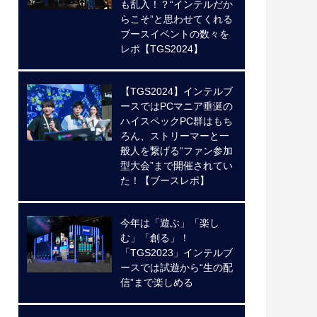
も乱入！？“インテルだか
らこそ”と思わせてくれる
ブースイベントの数々を
レポ【TGS2024】
【TGS2024】インテルブ
ースではPCマニア垂涎の
ハイスペックPC群はもち
ろん、ストリーマーと一
般人を繋げる“ファン参加
型大会”まで開催されてい
た！【ブースレポ】
今年は「遊ぶ」「楽し
む」「創る」！
「TGS2023」インテルブ
ースでは試遊から“生の配
信”まで楽しめる