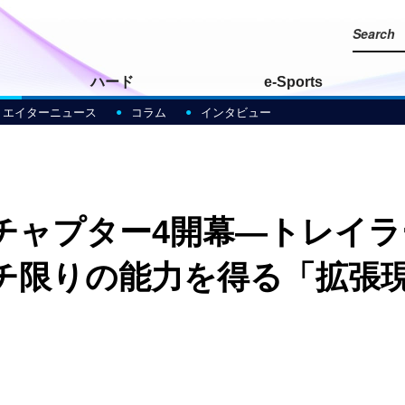
ハード
e-Sports
リエイターニュース
コラム
インタビュー
チャプター4開幕―トレイ
チ限りの能力を得る「拡張