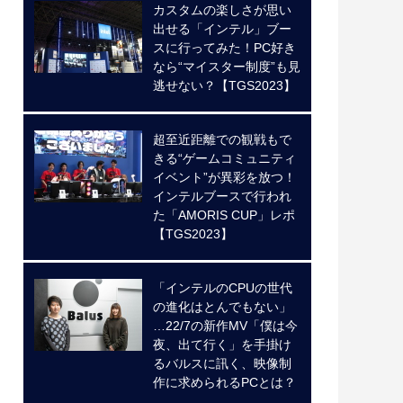
カスタムの楽しさが思い
出せる「インテル」ブー
スに行ってみた！PC好き
なら“マイスター制度”も見
逃せない？【TGS2023】
超至近距離での観戦もで
きる“ゲームコミュニティ
イベント”が異彩を放つ！
インテルブースで行われ
た「AMORIS CUP」レポ
【TGS2023】
「インテルのCPUの世代
の進化はとんでもない」
…22/7の新作MV「僕は今
夜、出て行く」を手掛け
るバルスに訊く、映像制
作に求められるPCとは？