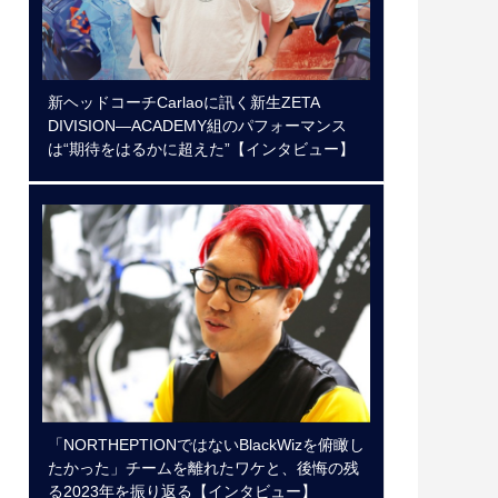
新ヘッドコーチCarlaoに訊く新生ZETA
DIVISION―ACADEMY組のパフォーマンス
は“期待をはるかに超えた”【インタビュー】
「NORTHEPTIONではないBlackWizを俯瞰し
たかった」チームを離れたワケと、後悔の残
る2023年を振り返る【インタビュー】