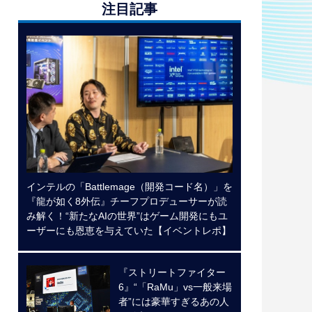
注目記事
インテルの「Battlemage（開発コード名）」を
『龍が如く8外伝』チーフプロデューサーが読
み解く！“新たなAIの世界”はゲーム開発にもユ
ーザーにも恩恵を与えていた【イベントレポ】
『ストリートファイター
6』“「RaMu」vs一般来場
者”には豪華すぎるあの人