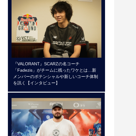
『VALORANT』SCARZの名コーチ
「Fadezis」がチームに残ったワケとは…新
メンバーのポテンシャルや新しいコーチ体制
を訊く【インタビュー】