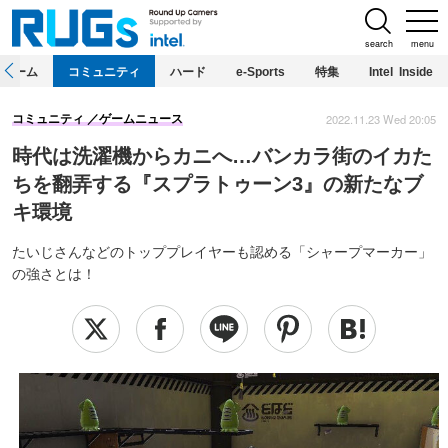
search
menu
ホーム
コミュニティ
ハード
e-Sports
特集
Intel Inside
2022.11.23 Wed 20:05
コミュニティ
ゲームニュース
時代は洗濯機からカニへ…バンカラ街のイカた
ちを翻弄する『スプラトゥーン3』の新たなブ
キ環境
たいじさんなどのトッププレイヤーも認める「シャープマーカー」
の強さとは！