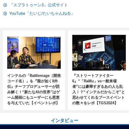
『スプラトゥーン3』公式サイト
YouTube「たいじ/たいちゃんねる」
インテルの「Battlemage（開発
『ストリートファイター
コード名）」を『龍が如く8外
6』“「RaMu」vs一般来場
伝』チーフプロデューサーが読
者”には豪華すぎるあの人も乱
み解く！“新たなAIの世界”はゲ
入！？“インテルだからこそ”と
ーム開発にもユーザーにも恩恵
思わせてくれるブースイベント
を与えていた【イベントレポ】
の数々をレポ【TGS2024】
インタビュー