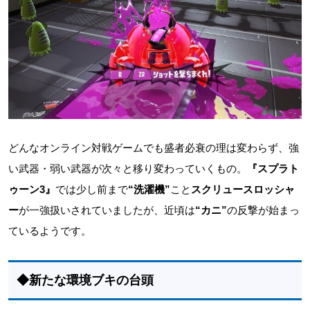
どんなオンライン対戦ゲームでも盛者必衰の理は変わらず、強
い武器・弱い武器が次々と移り変わっていくもの。
『スプラト
ゥーン3』
では少し前まで
“洗濯機”
こと
スクリュースロッシャ
ー
が一強扱いされていましたが、近頃は
“カニ”
の反撃が始まっ
ているようです。
◆新たな環境ブキの台頭