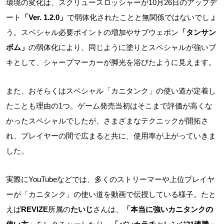
環境の変化は、スクリュースロッシャーが10月26日のアップデ
ート
「Ver. 1.2.0」
で弱体化されたことと無関係ではないでしょ
う。スペシャル必要ポイントの増加やサブウェポン
「タンサン
ボム」
の弱体化により、同じように塗りとスペシャルが強いブ
キとして、シャープマーカーが脚光を浴びたように見えます。
また、おそらくはスペシャル「カニタンク」の使い道が定着し
たことも理由の1つ。ゲーム発売当初はそこまで評価が高くな
かったスペシャルでしたが、さまざまなテクニックが開拓さ
れ、プレイヤーの間で広まると共に、使用率が上がっていきま
した。
実際にYouTubeなどでは、多くのストリーマーや上位プレイヤ
ーが「カニタンク」の使い道を動画で伝授している様子。たと
えば
REVIZE
所属の
たいじ
さんは、
「本当に強いカニタンクの