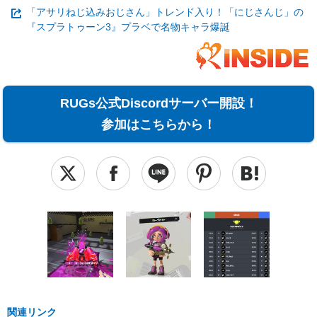
「アサリねじ込みおじさん」トレンド入り！「にじさんじ」の
『スプラトゥーン3』プラベで名物キャラ爆誕
RUGs公式Discordサーバー開設！
参加はこちらから！
関連リンク