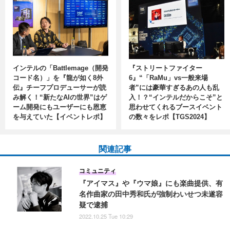
インテルの「Battlemage（開発
『ストリートファイター
コード名）」を『龍が如く8外
6』“「RaMu」vs一般来場
伝』チーフプロデューサーが読
者”には豪華すぎるあの人も乱
み解く！“新たなAIの世界”はゲ
入！？“インテルだからこそ”と
ーム開発にもユーザーにも恩恵
思わせてくれるブースイベント
を与えていた【イベントレポ】
の数々をレポ【TGS2024】
関連記事
コミュニティ
『アイマス』や『ウマ娘』にも楽曲提供、有
名作曲家の田中秀和氏が強制わいせつ未遂容
疑で逮捕
2022.10.25 Tue 10:29