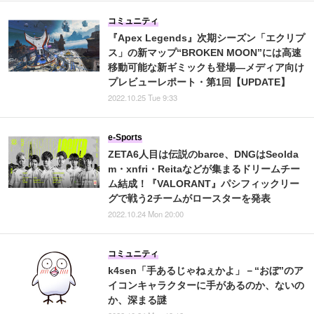
コミュニティ
『Apex Legends』次期シーズン「エクリプ
ス」の新マップ“BROKEN MOON”には高速
移動可能な新ギミックも登場―メディア向け
プレビューレポート・第1回【UPDATE】
2022.10.25 Tue 9:33
e-Sports
ZETA6人目は伝説のbarce、DNGはSeolda
m・xnfri・Reitaなどが集まるドリームチー
ム結成！『VALORANT』パシフィックリー
グで戦う2チームがロースターを発表
2022.10.24 Mon 20:00
コミュニティ
k4sen「手あるじゃねぇかよ」－“おぼ”のア
イコンキャラクターに手があるのか、ないの
か、深まる謎