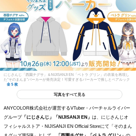
にじさんじ「西園チグサ」＆NIJISANJI EN「ペトラ グリン」の衣装を再現し
た“そのまんま”パーカーが発売決定！可愛すぎるパーカーで推しとペアルック
全 5 枚
写真をすべて見る
ANYCOLOR株式会社が運営するVTuber・バーチャルライバー
グループ
「にじさんじ」「NIJISANJI EN」
は、にじさんじオ
フィシャルストア・NIJISANJI EN Official Storeにて「そのまん
まグッズ第5弾」として、
「西園チグサ」「ペトラ グリン」
の