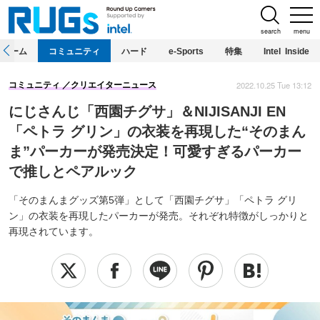
search
menu
ホーム
コミュニティ
ハード
e-Sports
特集
Intel Inside
2022.10.25 Tue 13:12
コミュニティ
クリエイターニュース
にじさんじ「西園チグサ」＆NIJISANJI EN
「ペトラ グリン」の衣装を再現した“そのまん
ま”パーカーが発売決定！可愛すぎるパーカー
で推しとペアルック
「そのまんまグッズ第5弾」として「西園チグサ」「ペトラ グリ
ン」の衣装を再現したパーカーが発売。それぞれ特徴がしっかりと
再現されています。