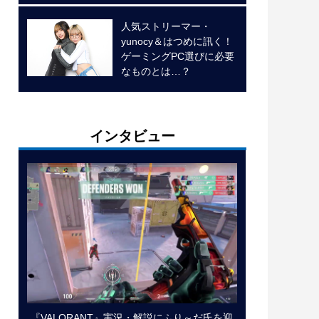
人気ストリーマー・
yunocy＆はつめに訊く！
ゲーミングPC選びに必要
なものとは…？
インタビュー
『VALORANT』実況・解説にふり～だ氏を迎