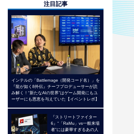
注目記事
インテルの「Battlemage（開発コード名）」を
『龍が如く8外伝』チーフプロデューサーが読
み解く！“新たなAIの世界”はゲーム開発にもユ
ーザーにも恩恵を与えていた【イベントレポ】
『ストリートファイター
6』“「RaMu」vs一般来場
者”には豪華すぎるあの人