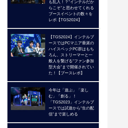
も乱入！？“インテルだか
らこそ”と思わせてくれる
ブースイベントの数々を
レポ【TGS2024】
【TGS2024】インテルブ
ースではPCマニア垂涎の
ハイスペックPC群はもち
ろん、ストリーマーと一
般人を繋げる“ファン参加
型大会”まで開催されてい
た！【ブースレポ】
今年は「遊ぶ」「楽し
む」「創る」！
「TGS2023」インテルブ
ースでは試遊から“生の配
信”まで楽しめる