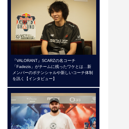
『VALORANT』SCARZの名コーチ
「Fadezis」がチームに残ったワケとは…新
メンバーのポテンシャルや新しいコーチ体制
を訊く【インタビュー】