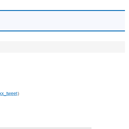
x_tweet
）