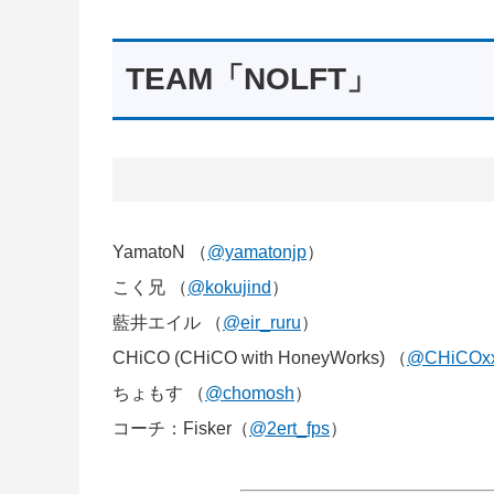
TEAM「NOLFT」
YamatoN （
@yamatonjp
）
こく兄 （
@kokujind
）
藍井エイル （
@eir_ruru
）
CHiCO (CHiCO with HoneyWorks) （
@CHiCOxx
ちょもす （
@chomosh
）
コーチ：Fisker（
@2ert_fps
）