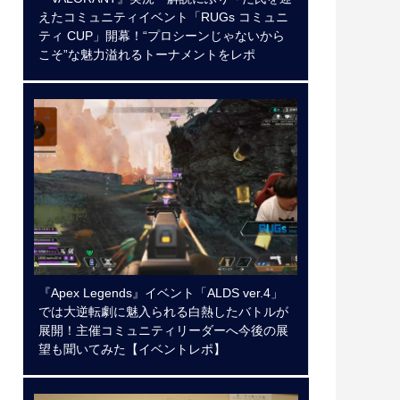
えたコミュニティイベント「RUGs コミュニ
ティ CUP」開幕！“プロシーンじゃないから
こそ”な魅力溢れるトーナメントをレポ
『Apex Legends』イベント「ALDS ver.4」
では大逆転劇に魅入られる白熱したバトルが
展開！主催コミュニティリーダーへ今後の展
望も聞いてみた【イベントレポ】