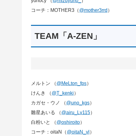
yunocy （
@mizuyuno_
）
コーチ：MOTHER3（
@mother3rrd
）
TEAM「A-ZEN」
メルトン （
@MeLton_fps
）
けんき （
@T_kenki
）
カガセ・ウノ （
@uno_kgs
）
雛星あいる （
@airu_Lv115
）
白粉いと （
@oshiroito
）
コーチ：oitaN（
@oitaN_vl
）