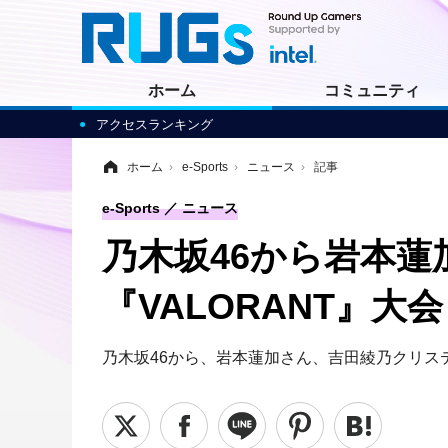
ホーム
コミュニティ
アクセスランキング
ホーム
›
e-Sports
›
ニュース
›
記事
e-Sports
ニュース
乃木坂46から岩本蓮
『VALORANT』
乃木坂46から、岩本蓮加さん、吉田綾乃クリス