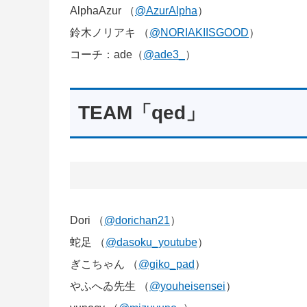
AlphaAzur （
@AzurAlpha
）
鈴木ノリアキ （
@NORIAKIISGOOD
）
コーチ：ade（
@ade3_
）
TEAM「qed」
Dori （
@dorichan21
）
蛇足 （
@dasoku_youtube
）
ぎこちゃん （
@giko_pad
）
やふへゐ先生 （
@youheisensei
）