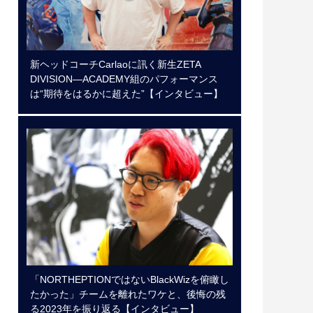
新ヘッドコーチCarlaoに訊く新生ZETA
DIVISION―ACADEMY組のパフォーマンス
は“期待をはるかに超えた”【インタビュー】
「NORTHEPTIONではないBlackWizを俯瞰し
たかった」チームを離れたワケと、後悔の残
る2023年を振り返る【インタビュー】