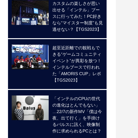
カスタムの楽しさが思い
出せる「インテル」ブー
スに行ってみた！PC好き
なら“マイスター制度”も見
逃せない？【TGS2023】
超至近距離での観戦もで
きる“ゲームコミュニティ
イベント”が異彩を放つ！
インテルブースで行われ
た「AMORIS CUP」レポ
【TGS2023】
「インテルのCPUの世代
の進化はとんでもない」
…22/7の新作MV「僕は今
夜、出て行く」を手掛け
るバルスに訊く、映像制
作に求められるPCとは？